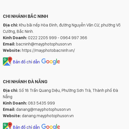
CHI NHÁNH BẮC NINH
Địa chỉ:
Khu bãi nếp Hòa Đình, đường Nguyễn Văn Cừ, phường Võ
Cường, Bắc Ninh.
Kinh Doanh:
0222 2205 999 - 0964 997 366
Email:
bacninh@mayphotophuson.vn
Website:
https://mayphotobacninh.vn/
Bản đồ chỉ dẫn
CHI NHÁNH ĐÀ NẴNG
Địa chỉ:
Số 18 Trần Quang Diệu, Phường Sơn Trà, Thành phố Đà
Nẵng
Kinh Doanh:
083 5435 999
Email:
danang@mayphotophuson.vn
Website:
danang.mayphotophuson.vn
Bản đồ chỉ dẫn