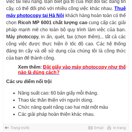
việc tài liệu nặng. Bạn biết giá trị của một đối tác đáng tin
cậy, có thể đối phó với nhiều công việc khác nhau.
Thuê
máy photocopy tại Hà Nội
khách hàng hoàn toàn có thể
chọn
Ricoh MP 6001 chất lượng cao
cung cấp các giải
pháp mạnh mẽ cho toàn bộ quy trình làm việc của bạn.
Máy photocopy
, in ấn, quét, fax (chọn thêm)... tất cả các
công việc được thực hiện ở tốc độ cao. Các hệ thống
đáng tin cậy và dễ sử dụng của chúng tôi là công thức
của bạn để thành công.
Xem thêm:
Đặt giấy vào máy photocopy như thế
nào là đúng cách?
Các ưu điểm nổi trội
Năng suất cao: 60 bản giấy mỗi tháng.
Thao tác thân thiện với người dùng.
Chức năng quét nâng cao hai mặt một màu
Các giải pháp hoàn thiện khác nhau.
Trang trước
Email
In trang