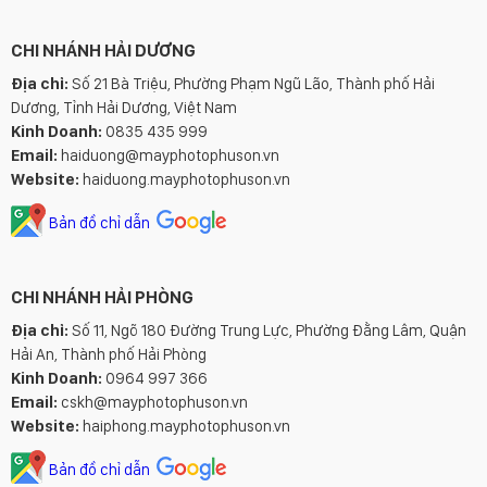
CHI NHÁNH HẢI DƯƠNG
Địa chỉ:
Số 21 Bà Triệu, Phường Phạm Ngũ Lão, Thành phố Hải
Dương, Tỉnh Hải Dương, Việt Nam
Kinh Doanh:
0835 435 999
Email:
haiduong@mayphotophuson.vn
Website:
haiduong.mayphotophuson.vn
Bản đồ chỉ dẫn
CHI NHÁNH HẢI PHÒNG
Địa chỉ:
Số 11, Ngõ 180 Đường Trung Lực, Phường Đằng Lâm, Quận
Hải An, Thành phố Hải Phòng
Kinh Doanh:
0964 997 366
Email:
cskh@mayphotophuson.vn
Website:
haiphong.mayphotophuson.vn
Bản đồ chỉ dẫn