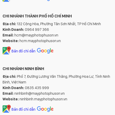
CHI NHÁNH THÀNH PHỐ HỒ CHÍ MINH
Địa chỉ:
132 Cộng Hòa, Phường Tân Sơn Nhất, TP Hồ Chí Minh
Kinh Doanh:
0964 997 366
Email:
hcm@mayphotophuson.vn
Website:
hcm.mayphotophuson.vn
Bản đồ chỉ dẫn
CHI NHÁNH NINH BÌNH
Địa chỉ:
Phố 7, Đường Lương Văn Thăng, Phường Hoa Lư, Tỉnh Ninh
Bình, Việt Nam
Kinh Doanh:
0835 435 999
Email:
ninhbinh@mayphotophuson.vn
Website:
ninhbinh.mayphotophuson.vn
Bản đồ chỉ dẫn