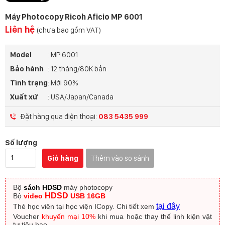
Máy Photocopy Ricoh Aficio MP 6001
Liên hệ
(chưa bao gồm VAT)
Model
: MP 6001
Bảo hành
: 12 tháng/80K bản
Tình trạng
: Mới 90%
Xuất xứ
: USA/Japan/Canada
Đặt hàng qua điện thoại:
083 5435 999
Số lượng
Giỏ hàng
Thêm vào so sánh
Bộ
sách HDSD
máy photocopy
HDSD
Bộ
video
USB 16GB
tại đây
Thẻ học viên tại học viện ICopy.
Chi tiết xem
Voucher
khuyến mại 10%
khi mua hoặc thay thế linh kiện vật
tư tiêu hao