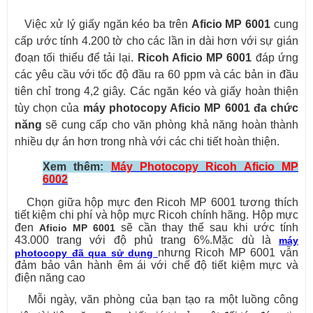
Việc xử lý giấy ngăn kéo ba trên
Aficio MP 6001
cung
cấp ước tính 4.200 tờ cho các lần in dài hơn với sự gián
đoạn tối thiểu để tải lại.
Ricoh Aficio MP 6001
đáp ứng
các yêu cầu với tốc độ đầu ra 60 ppm và các bản in đầu
tiên chỉ trong 4,2 giây. Các ngăn kéo và giấy hoàn thiện
tùy chọn của
máy photocopy Aficio MP 6001 đa chức
năng
sẽ cung cấp cho văn phòng khả năng hoàn thành
nhiều dự án hơn trong nhà với các chi tiết hoàn thiện.
Xem thêm:
Máy Photocopy Ricoh Aficio MP
6002
Chọn giữa hộp mực đen Ricoh MP 6001 tương thích
tiết kiệm chi phí và hộp mực Ricoh chính hãng. Hộp mực
đen
sẽ cần thay thế sau khi ước tính
Aficio MP 6001
43.000 trang với độ phủ trang 6%.Mặc dù là
máy
nhưng Ricoh MP 6001 vẫn
photocopy đã qua sử dụng
đảm bảo vân hành êm ái với chế độ tiết kiệm mực và
điện năng cao
Mỗi ngày, văn phòng của bạn tạo ra một luồng công