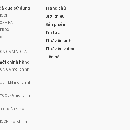
đã qua sử dụng
Trang chủ
RICOH
Giới thiệu
TOSHIBA
Sản phẩm
XEROX
Tin tức
A0
Thư viện ảnh
ini
Thư viện video
KONICA MINOLTA
Liên hệ
mới chính hãng
ONICA mới chính
UJIFILM mới chính
KYOCERA mới chính
GESTETNER mới
ICOH mới chính