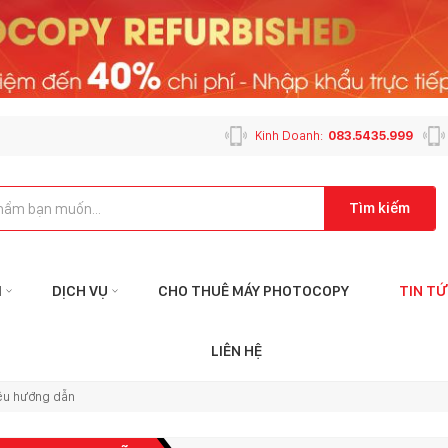
Kinh Doanh:
083.5435.999
Tìm kiếm
M
DỊCH VỤ
CHO THUÊ MÁY PHOTOCOPY
TIN T
Liên hệ với tôi qua:
Liên
LIÊN HỆ
KẾ TOÁN
CHĂM SÓC K
iệu hướng dẫn
ketoan@mayphotophuson.vn
cskh@mayp
024.6653.4499
024.2024.