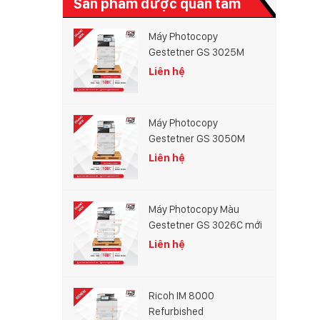
Sản phẩm được quan tâm
Máy Photocopy
Gestetner GS 3025M
Liên hệ
Máy Photocopy
Gestetner GS 3050M
Liên hệ
Máy Photocopy Màu
Gestetner GS 3026C mới
100%
Liên hệ
Ricoh IM 8000
Refurbished