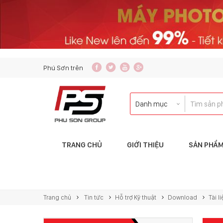
content_copy
Phú Sơn trên
TRANG CHỦ
GIỚI THIỆU
SẢN PHẨ
Liên hệ với tôi qua:
KINH DOANH
Trang chủ
Tin tức
Hỗ trợ Kỹ thuật
Download
Tài l
copierphuson@gmail.com
083.5435.999