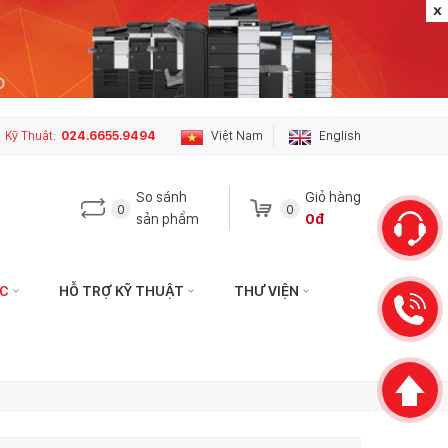
Kỹ Thuật:
024.6655.9494
Việt Nam
English
So sánh
Giỏ hàng
0
0
sản phẩm
0đ
ỨC
HỖ TRỢ KỸ THUẬT
THƯ VIỆN
 hệ với tôi qua:
Liên hệ với tôi qua:
HÁCH HÀNG
KỸ THUẬT
hotophuson.vn
hotro.copierphuson@gmail.com
3399
024.6655.9494