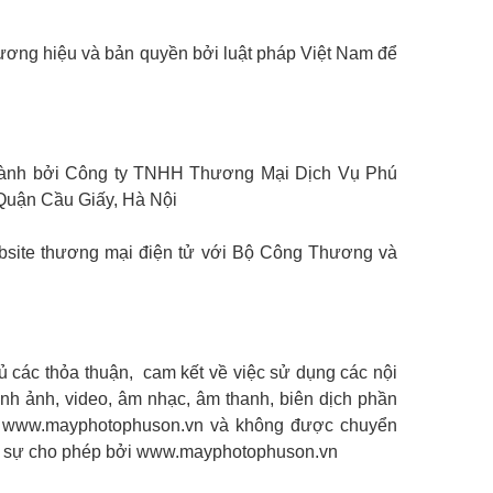
thương hiệu và bản quyền bởi luật pháp Việt Nam để
 hành bởi Công ty TNHH Thương Mại Dịch Vụ Phú
Quận Cầu Giấy, Hà Nội
bsite thương mại điện tử với Bộ Công Thương và
đủ các thỏa thuận, cam kết về việc sử dụng các nội
hình ảnh, video, âm nhạc, âm thanh, biên dịch phần
: www.
mayphotophuson
.vn và không được chuyển
c sự cho phép bởi www.
mayphotophuson
.vn