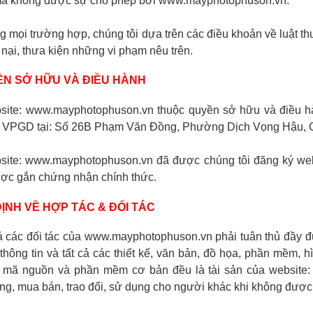
à không được sự cho phép bởi www.mayphotophuson.vn.
ng mọi trường hợp, chúng tôi dựa trên các điều khoản về luật 
 nại, thưa kiện những vi phạm nêu trên.
N SỞ HỮU VÀ ĐIỀU HÀNH
site: www.mayphotophuson.vn thuộc quyền sở hữu và điều
 VPGD tại: Số 26B Phạm Văn Đồng, Phường Dịch Vọng Hậu, 
site: www.mayphotophuson.vn đã được chúng tôi đăng ký we
ợc gắn chứng nhận chính thức.
ĐỊNH VỀ HỢP TÁC & ĐỐI TÁC
ả các đối tác của www.
mayphotophuson
.vn phải tuân thủ đầy 
thông tin và tất cả các thiết kế, văn bản, đồ họa, phần mềm, 
mã nguồn và phần mềm cơ bản đều là tài sản của website
g, mua bán, trao đổi, sử dụng cho người khác khi không đượ