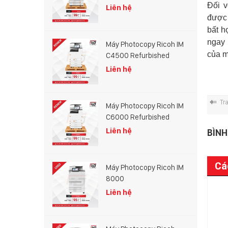
Đối 
Liên hệ
được 
bất h
ngay 
Máy Photocopy Ricoh IM
của m
C4500 Refurbished
Liên hệ
Tr
Máy Photocopy Ricoh IM
C6000 Refurbished
Liên hệ
BÌNH
Cá
Máy Photocopy Ricoh IM
8000
Chính sách cookie
Liên hệ
30/314/2023
984 lượt xem