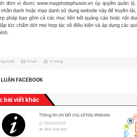
với đơn vị được www.
mayphotophuson
.vn ủy quyền quản lý,
nhân danh hoặc mạo danh sử dụng website này để truyền tải, đ
ợp pháp bao gồm cả các mục liên kết quảng cáo hoặc nội d
lập tức chấm dứt mọi hợp tác vô điều kiện và áp dụng các qui
ình.
ang trước
Email
In trang
 LUẬN FACEBOOK
c bài viết khác
Thông tin chi tiết chủ sở hữu Website
30/314/2023
984 lượt xem