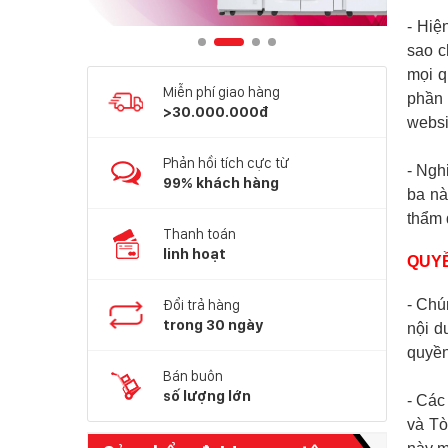
- Hiệ
sao c
mọi q
Miễn phí giao hàng
phần 
>30.000.000đ
websi
Phản hồi tích cực từ
- Ngh
99% khách hàng
ba nà
thẩm 
Thanh toán
linh hoạt
QUYỀ
- Chú
Đổi trả hàng
trong 30 ngày
nội d
quyền
Bán buôn
số lượng lớn
- Các
và Tò