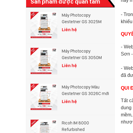
này m
Sản phẩm được quan tâm
- Tro
Máy Photocopy
khiếu
Gestetner GS 3025M
Liên hệ
QUYỀ
- Web
Máy Photocopy
Sơn -
Gestetner GS 3050M
Liên hệ
- Web
đã đư
Máy Photocopy Màu
QUI 
Gestetner GS 3026C mới
100%
Tất c
Liên hệ
dung 
mềm, 
nhượn
Ricoh IM 8000
Refurbished