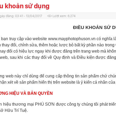
u khoản sử dụng
gày đăng:
03:41 - 13/04/2017
Lượt xem:
6.274
ĐIỀU KHOẢN SỬ 
i bạn truy cập vào website www.mayphotophuson.vn có nghĩa là
 thay đổi, chỉnh sửa, thêm hoặc lược bỏ bất kỳ phần nào trong 
hay đổi có hiệu lực ngay khi được đăng trên trang web mà khôn
 web, sau khi các thay đổi về Quy định và Điều kiện được đăng
ang web này chỉ dùng để cung cấp thông tin sản phẩm chứ chún
nhận xét về sản phẩm hiển thị trên website là ý kiến cá nhân củ
NG HIỆU VÀ BẢN QUYỀN
n hiệu thương mại PHÚ SƠN được công ty chúng tôi phát triển
ở Hữu Trí Tuệ.