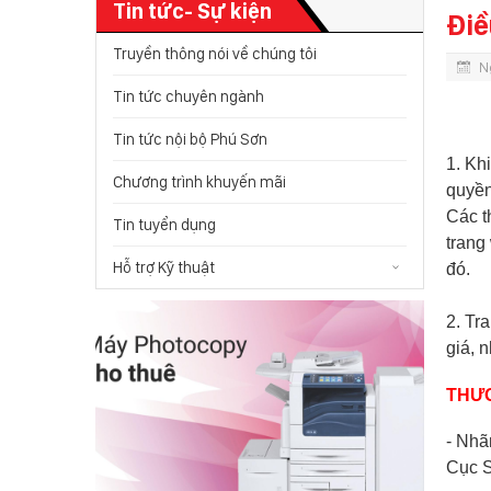
Tin tức- Sự kiện
Điề
Truyền thông nói về chúng tôi
N
Tin tức chuyên ngành
Tin tức nội bộ Phú Sơn
1. Kh
Chương trình khuyến mãi
quyền
Các t
Tin tuyển dụng
trang
Hỗ trợ Kỹ thuật
đó.
2. Tr
giá, 
THƯƠ
- Nhã
Cục S