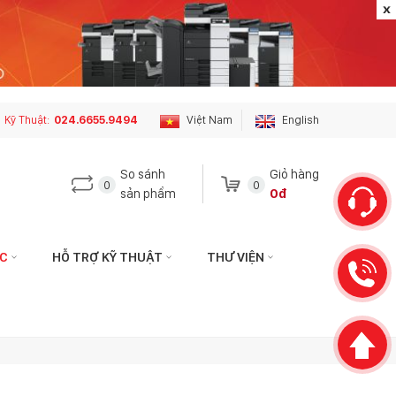
Kỹ Thuật:
024.6655.9494
Việt Nam
English
So sánh
Giỏ hàng
0
0
sản phẩm
0đ
ỨC
HỖ TRỢ KỸ THUẬT
THƯ VIỆN
 hệ với tôi qua:
Liên hệ với tôi qua:
HÁCH HÀNG
KỸ THUẬT
hotophuson.vn
hotro.copierphuson@gmail.com
3399
024.6655.9494