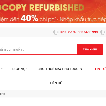
Kinh Doanh:
083.5435.999
Tìm kiếm
M
DỊCH VỤ
CHO THUÊ MÁY PHOTOCOPY
TIN T
Liên hệ với tôi qua:
Liên
LIÊN HỆ
KẾ TOÁN
CHĂM SÓC K
định
ketoan@mayphotophuson.vn
cskh@mayp
024.6653.4499
024.2024.