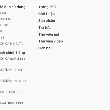
đã qua sử dụng
Trang chủ
RICOH
Giới thiệu
TOSHIBA
Sản phẩm
XEROX
Tin tức
A0
Thư viện ảnh
ini
Thư viện video
KONICA MINOLTA
Liên hệ
mới chính hãng
ONICA mới chính
UJIFILM mới chính
KYOCERA mới chính
GESTETNER mới
ICOH mới chính