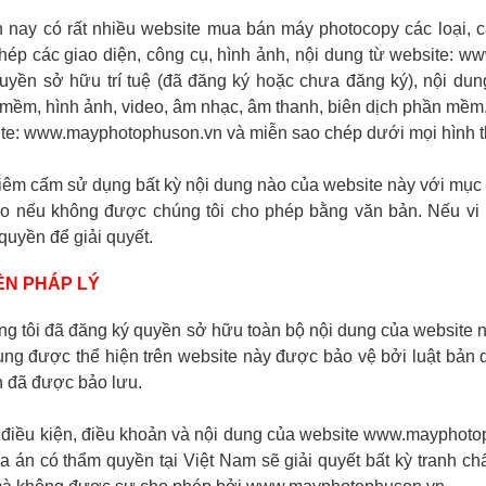
n nay có rất nhiều website mua bán máy photocopy các loại,
hép các giao diện, công cụ, hình ảnh, nội dung từ website: 
uyền sở hữu trí tuệ (đã đăng ký hoặc chưa đăng ký), nội dung 
mềm, hình ảnh, video, âm nhạc, âm thanh, biên dịch phần mềm
te: www.mayphotophuson.vn và miễn sao chép dưới mọi hình t
iêm cấm sử dụng bất kỳ nội dung nào của website này với mục 
o nếu không được chúng tôi cho phép bằng văn bản. Nếu vi p
quyền để giải quyết.
N PHÁP LÝ
ng tôi đã đăng ký quyền sở hữu toàn bộ nội dung của website n
ung được thể hiện trên website này được bảo vệ bởi luật bản
 đã được bảo lưu.
 điều kiện, điều khoản và nội dung của website www.mayphoto
a án có thẩm quyền tại Việt Nam sẽ giải quyết bất kỳ tranh ch