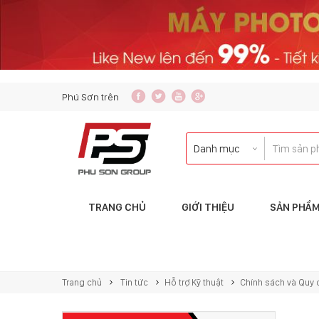
content_copy
Phú Sơn trên
TRANG CHỦ
GIỚI THIỆU
SẢN PHẨ
Liên hệ với tôi qua:
KINH DOANH
Trang chủ
Tin tức
Hỗ trợ Kỹ thuật
Chính sách và Quy 
copierphuson@gmail.com
083.5435.999