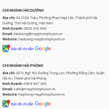
CHI NHÁNH HẢI DƯƠNG
Địa chỉ:
Số 21 Bà Triệu, Phường Phạm Ngũ Lão, Thành phố Hải
Dương, Tỉnh Hải Dương, Việt Nam
Kinh Doanh:
0835 435 999
Email:
haiduong@mayphotophuson.vn
Website:
haiduong.mayphotophuson.vn
Bản đồ chỉ dẫn
CHI NHÁNH HẢI PHÒNG
Địa chỉ:
Số 11, Ngõ 180 Đường Trung Lực, Phường Đằng Lâm, Quận
Hải An, Thành phố Hải Phòng
Kinh Doanh:
0964 997 366
Email:
cskh@mayphotophuson.vn
Website:
haiphong.mayphotophuson.vn
Bản đồ chỉ dẫn