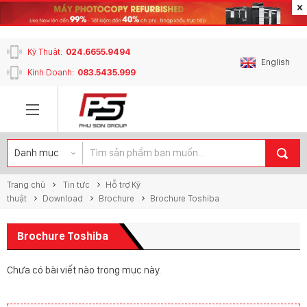
content_copy
Kỹ Thuật:
024.6655.9494
English
Kinh Doanh:
083.5435.999
Trang chủ
Tin tức
Hỗ trợ Kỹ
thuật
Download
Brochure
Brochure Toshiba
Brochure Toshiba
Chưa có bài viết nào trong mục này.