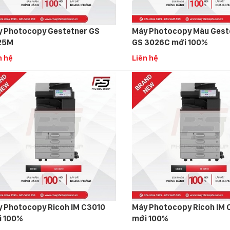
 Photocopy Gestetner GS
Máy Photocopy Màu Gest
25M
GS 3026C mới 100%
n hệ
Liên hệ
 Photocopy Ricoh IM C3010
Máy Photocopy Ricoh IM 
i 100%
mới 100%