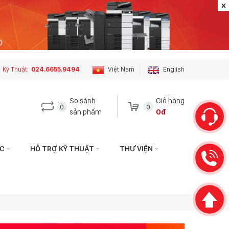
Kỹ Thuật:
024.6655.9494
Việt Nam
English
So sánh
Giỏ hàng
0
0
sản phẩm
0đ
ỨC
HỖ TRỢ KỸ THUẬT
THƯ VIỆN
 hệ với tôi qua:
Liên hệ với tôi qua:
HÁCH HÀNG
KỸ THUẬT
hotophuson.vn
hotro.copierphuson@gmail.com
3399
024.6655.9494