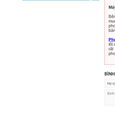
Máy
Bên
muố
pho
bản
Ph
tôi
rất
pho
BÌNH