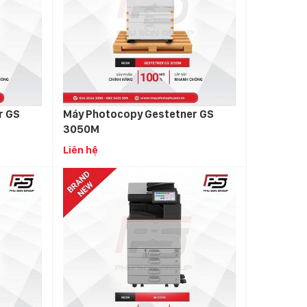
r GS
Máy Photocopy Gestetner GS
3050M
Liên hệ