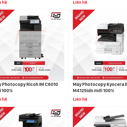
n hệ
Liên hệ
 Photocopy Ricoh IM C6010
Máy Photocopy Kyocera 
i 100%
M4125idn mới 100%
n hệ
Liên hệ