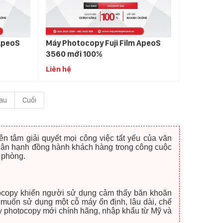
 ApeoS
Máy Photocopy Fuji Film ApeoS
3560 mới 100%
Liên hệ
au
Cuối
n tâm giải quyết mọi công việc tất yếu của văn
hân hạnh đồng hành khách hàng trong công cuộc
n phòng.
otocopy khiến người sử dụng cảm thấy băn khoăn
 muốn sử dụng một cỗ máy ổn định, lâu dài, chế
y photocopy mới chính hãng, nhập khẩu từ Mỹ và