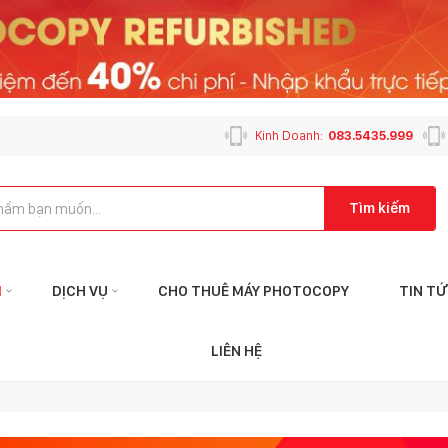
Kinh Doanh:
083.5435.999
Tìm kiếm
M
DỊCH VỤ
CHO THUÊ MÁY PHOTOCOPY
TIN T
Liên hệ với tôi qua:
Liên
LIÊN HỆ
KẾ TOÁN
CHĂM SÓC K
ketoan@mayphotophuson.vn
cskh@mayp
024.6653.4499
024.2024.