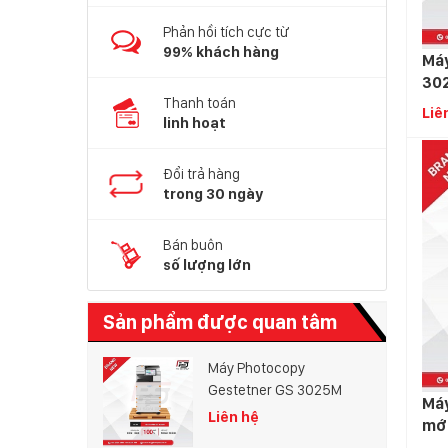
Phản hồi tích cực từ
99% khách hàng
Máy
30
Thanh toán
Liê
linh hoạt
Đổi trả hàng
trong 30 ngày
Bán buôn
số lượng lớn
Sản phẩm được quan tâm
Máy Photocopy
Gestetner GS 3025M
Máy
Liên hệ
mớ