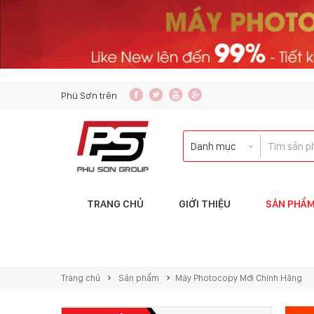
content_copy
Phú Sơn trên
TRANG CHỦ
GIỚI THIỆU
SẢN PHẨ
Liên hệ với tôi qua:
KINH DOANH
Trang chủ
Sản phẩm
Máy Photocopy Mới Chính Hãng
copierphuson@gmail.com
083.5435.999