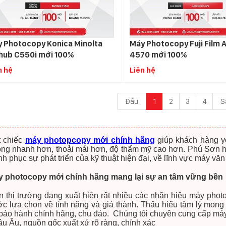
 Photocopy Konica Minolta
Máy Photocopy Fuji Film
hub C550i mới 100%
4570 mới 100%
n hệ
Liên hệ
Đầu
1
2
3
4
S
 chiếc
máy photopcopy mới chính hãng
giúp khách hàng yê
ng nhanh hơn, thoải mái hơn, độ thẩm mỹ cao hơn. Phú Sơn 
nh phục sự phát triển của kỹ thuật hiện đại, về lĩnh vực máy vă
y photocopy mới chính hãng mang lại sự an tâm vững bền
n thị trường đang xuất hiện rất nhiều các nhãn hiệu máy ph
ớc lựa chọn về tính năng và giá thành. Thấu hiểu tâm lý mong
bảo hành chính hãng, chu đáo. Chúng tôi chuyên cung cấp má
u Âu, nguồn gốc xuất xứ rõ ràng, chính xác