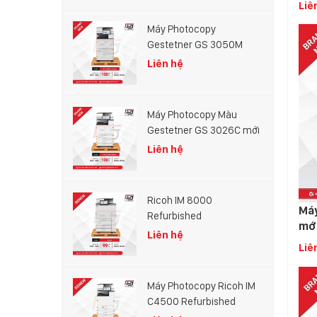
Liê
Máy Photocopy
Gestetner GS 3050M
Liên hệ
Máy Photocopy Màu
Gestetner GS 3026C mới
100%
Liên hệ
Ricoh IM 8000
Máy
Refurbished
mớ
Liên hệ
Liê
Máy Photocopy Ricoh IM
C4500 Refurbished