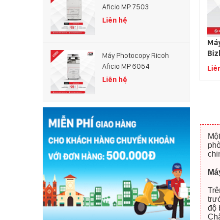
Aficio MP 7503
Liên hệ
Máy
Biz
Máy Photocopy Ricoh
Aficio MP 6054
Liê
Liên hệ
Một
phò
chi
Má
Trê
trư
độ 
Châ