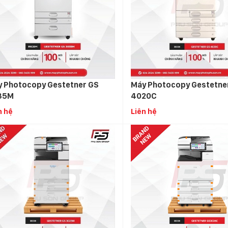
 Photocopy Gestetner GS
Máy Photocopy Gestetne
35M
4020C
n hệ
Liên hệ