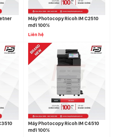
etner
Máy Photocopy Ricoh IM C2510
mới 100%
Liên hệ
C3510
Máy Photocopy Ricoh IM C4510
mới 100%