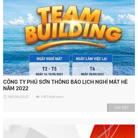
CÔNG TY PHÚ SƠN THÔNG BÁO LỊCH NGHỈ MÁT HÈ
NĂM 2022
14/534/2022
1.417 lượt xem
CHI TIẾT