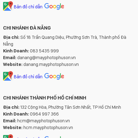
Bản đồ chỉ dẫn
CHI NHÁNH ĐÀ NẴNG
Địa chỉ:
Số 18 Trần Quang Diệu, Phường Sơn Trà, Thành phố Đà
Nẵng
Kinh Doanh:
083 5435 999
Email:
danang@mayphotophuson.vn
Website:
danang.mayphotophuson.vn
Bản đồ chỉ dẫn
CHI NHÁNH THÀNH PHỐ HỒ CHÍ MINH
Địa chỉ:
132 Cộng Hòa, Phường Tân Sơn Nhất, TP Hồ Chí Minh
Kinh Doanh:
0964 997 366
Email:
hcm@mayphotophuson.vn
Website:
hcm.mayphotophuson.vn