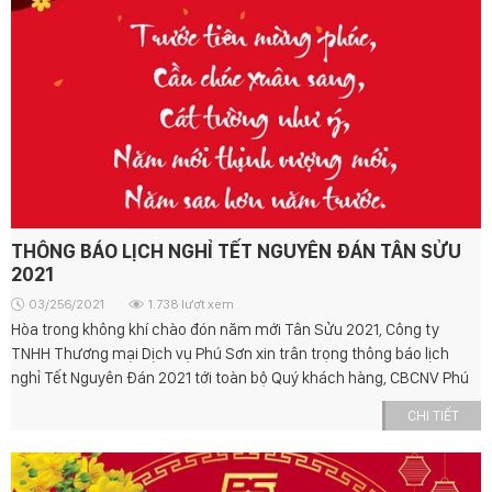
THÔNG BÁO LỊCH NGHỈ TẾT NGUYÊN ĐÁN TÂN SỬU
2021
03/256/2021
1.738 lượt xem
Hòa trong không khí chào đón năm mới Tân Sửu 2021, Công ty
TNHH Thương mại Dịch vụ Phú Sơn xin trân trọng thông báo lịch
nghỉ Tết Nguyên Đán 2021 tới toàn bộ Quý khách hàng, CBCNV Phú
Sơn. Kính chúc Quý khách một năm mới An Khang - Thịnh Vượng
CHI TIẾT