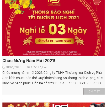
Chúc Mừng Năm Mới 2021!
31/121/2020
1.653 lượt xem
Chúc mừng năm mới 2021, Công ty TNHH Thương mại Dịch vụ Phú
Sơn kính chúc toàn thể Quý khách hàng An khang thịnh vượng, sức
khỏe và hạnh phúc. Liên hệ hỗ trợ 083.5435.999 - 083.5335.999
CHI TIẾT