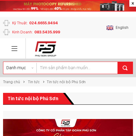
content_copy
Kỹ Thuật:
024.6655.9494
English
Kinh Doanh:
083.5435.999
Trang chủ
Tin tức
Tin tức nội bộ Phú Sơn
Tin tức nội bộ Phú Sơn