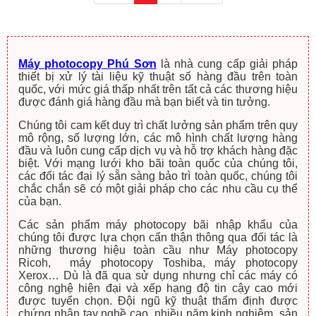
Máy photocopy Phú Sơn
là nhà cung cấp giải pháp
thiết bị xử lý tài liệu kỹ thuật số hàng đầu trên toàn
quốc, với mức giá thấp nhất trên tất cả các thương hiệu
được đánh giá hàng đầu mà bạn biết và tin tưởng.
Chúng tôi cam kết duy trì chất lưởng sản phẩm trên quy
mô rộng, số lượng lớn, các mô hình chất lượng hàng
đầu và luôn cung cấp dịch vụ và hỗ trợ khách hàng đặc
biệt. Với mạng lưới kho bãi toàn quốc của chúng tôi,
các đối tác đại lý sẵn sàng bảo trì toàn quốc, chúng tôi
chắc chắn sẽ có một giải pháp cho các nhu cầu cụ thể
của bạn.
Các sản phẩm máy photocopy bãi nhập khẩu của
chúng tôi được lựa chọn cẩn thận thông qua đối tác là
những thương hiệu toàn cầu như Máy photocopy
Ricoh, máy photocopy Toshiba, máy photocopy
Xerox… Dù là đã qua sử dụng nhưng chỉ các máy có
công nghệ hiện đại và xếp hạng độ tin cậy cao mới
được tuyển chọn. Đội ngũ kỹ thuật thẩm định được
chứng nhận tay nghề cao, nhiều năm kinh nghiệm, sản