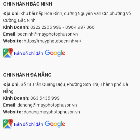
CHI NHÁNH BẮC NINH
Địa chỉ:
Khu bãi nếp Hòa Đình, đường Nguyễn Văn Cừ, phường Võ
Cường, Bắc Ninh.
Kinh Doanh:
0222 2205 999 - 0964 997 366
Email:
bacninh@mayphotophuson.vn
Website:
https://mayphotobacninh.vn/
Bản đồ chỉ dẫn
CHI NHÁNH ĐÀ NẴNG
Địa chỉ:
Số 18 Trần Quang Diệu, Phường Sơn Trà, Thành phố Đà
Nẵng
Kinh Doanh:
083 5435 999
Email:
danang@mayphotophuson.vn
Website:
danang.mayphotophuson.vn
Bản đồ chỉ dẫn