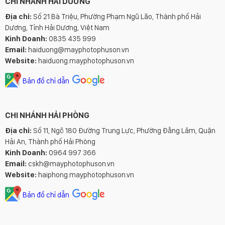
CHI NHÁNH HẢI DƯƠNG
Địa chỉ:
Số 21 Bà Triệu, Phường Phạm Ngũ Lão, Thành phố Hải
Dương, Tỉnh Hải Dương, Việt Nam
Kinh Doanh:
0835 435 999
Email:
haiduong@mayphotophuson.vn
Website:
haiduong.mayphotophuson.vn
Bản đồ chỉ dẫn
CHI NHÁNH HẢI PHÒNG
Địa chỉ:
Số 11, Ngõ 180 Đường Trung Lực, Phường Đằng Lâm, Quận
Hải An, Thành phố Hải Phòng
Kinh Doanh:
0964 997 366
Email:
cskh@mayphotophuson.vn
Website:
haiphong.mayphotophuson.vn
Bản đồ chỉ dẫn