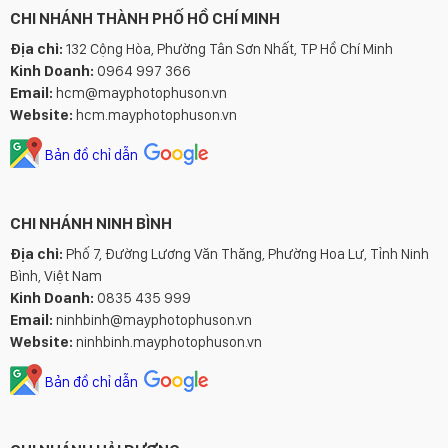
CHI NHÁNH THÀNH PHỐ HỒ CHÍ MINH
Địa chỉ:
132 Cộng Hòa, Phường Tân Sơn Nhất, TP Hồ Chí Minh
Kinh Doanh:
0964 997 366
Email:
hcm@mayphotophuson.vn
Website:
hcm.mayphotophuson.vn
Bản đồ chỉ dẫn
CHI NHÁNH NINH BÌNH
Địa chỉ:
Phố 7, Đường Lương Văn Thăng, Phường Hoa Lư, Tỉnh Ninh
Bình, Việt Nam
Kinh Doanh:
0835 435 999
Email:
ninhbinh@mayphotophuson.vn
Website:
ninhbinh.mayphotophuson.vn
Bản đồ chỉ dẫn