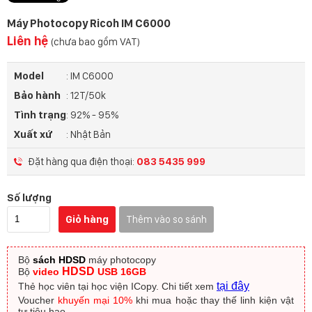
Máy Photocopy Ricoh IM C6000
Liên hệ
(chưa bao gồm VAT)
Model
: IM C6000
Bảo hành
: 12T/50k
Tình trạng
: 92% - 95%
Xuất xứ
: Nhật Bản
Đặt hàng qua điện thoại:
083 5435 999
Số lượng
Giỏ hàng
Thêm vào so sánh
Bộ
sách HDSD
máy photocopy
HDSD
Bộ
video
USB 16GB
tại đây
Thẻ học viên tại học viện ICopy.
Chi tiết xem
Voucher
khuyến mại 10%
khi mua hoặc thay thế linh kiện vật
tư tiêu hao