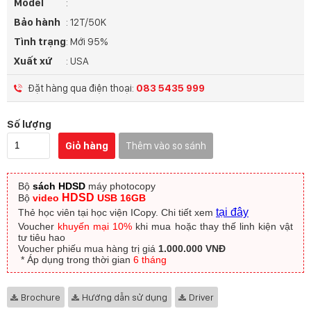
Model
:
Bảo hành
: 12T/50K
Tình trạng
: Mới 95%
Xuất xứ
: USA
Đặt hàng qua điện thoại:
083 5435 999
Số lượng
Giỏ hàng
Thêm vào so sánh
Bộ
sách HDSD
máy photocopy
HDSD
Bộ
video
USB 16GB
tại đây
Thẻ học viên tại học viện ICopy.
Chi tiết xem
Voucher
khuyến mại 10%
khi mua hoặc thay thế linh kiện vật
tư tiêu hao
Voucher phiếu mua hàng trị giá
1.000.000 VNĐ
​ * Áp dụng trong thời gian
6 tháng
Brochure
Hướng dẫn sử dụng
Driver