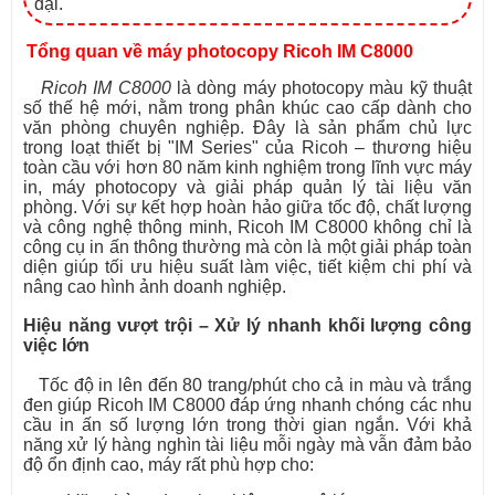
đại.
Tổng quan về máy photocopy Ricoh IM C8000
Ricoh IM C8000
là dòng máy photocopy màu kỹ thuật
số thế hệ mới, nằm trong phân khúc cao cấp dành cho
văn phòng chuyên nghiệp. Đây là sản phẩm chủ lực
trong loạt thiết bị "IM Series" của Ricoh – thương hiệu
toàn cầu với hơn 80 năm kinh nghiệm trong lĩnh vực máy
in, máy photocopy và giải pháp quản lý tài liệu văn
phòng. Với sự kết hợp hoàn hảo giữa tốc độ, chất lượng
và công nghệ thông minh, Ricoh IM C8000 không chỉ là
công cụ in ấn thông thường mà còn là một giải pháp toàn
diện giúp tối ưu hiệu suất làm việc, tiết kiệm chi phí và
nâng cao hình ảnh doanh nghiệp.
Hiệu năng vượt trội – Xử lý nhanh khối lượng công
việc lớn
Tốc độ in lên đến 80 trang/phút cho cả in màu và trắng
đen giúp Ricoh IM C8000 đáp ứng nhanh chóng các nhu
cầu in ấn số lượng lớn trong thời gian ngắn. Với khả
năng xử lý hàng nghìn tài liệu mỗi ngày mà vẫn đảm bảo
độ ổn định cao, máy rất phù hợp cho: