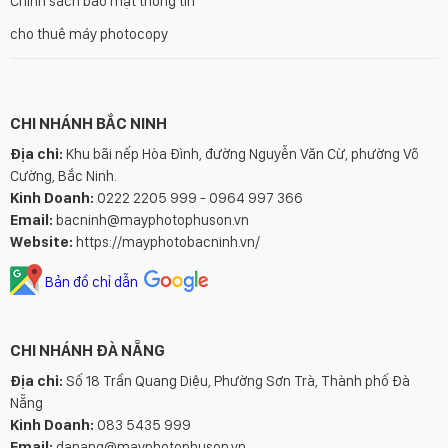
Chính sách bảo mật thông tin
cho thuê máy photocopy
CHI NHÁNH BẮC NINH
Địa chỉ:
Khu bãi nếp Hòa Đình, đường Nguyễn Văn Cừ, phường Võ
Cường, Bắc Ninh.
Kinh Doanh:
0222 2205 999 - 0964 997 366
Email:
bacninh@mayphotophuson.vn
Website:
https://mayphotobacninh.vn/
Bản đồ chỉ dẫn
CHI NHÁNH ĐÀ NẴNG
Địa chỉ:
Số 18 Trần Quang Diệu, Phường Sơn Trà, Thành phố Đà
Nẵng
Kinh Doanh:
083 5435 999
Email:
danang@mayphotophuson.vn