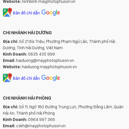
Website:
ninhbinh.mayphotophuson.vn
Bản đồ chỉ dẫn
CHI NHÁNH HẢI DƯƠNG
Địa chỉ:
Số 21 Bà Triệu, Phường Phạm Ngũ Lão, Thành phố Hải
Dương, Tỉnh Hải Dương, Việt Nam
Kinh Doanh:
0835 435 999
Email:
haiduong@mayphotophuson.vn
Website:
haiduong.mayphotophuson.vn
Bản đồ chỉ dẫn
CHI NHÁNH HẢI PHÒNG
Địa chỉ:
Số 11, Ngõ 180 Đường Trung Lực, Phường Đằng Lâm, Quận
Hải An, Thành phố Hải Phòng
Kinh Doanh:
0964 997 366
Email:
cskh@mayphotophuson.vn