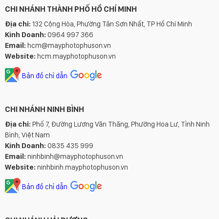
CHI NHÁNH THÀNH PHỐ HỒ CHÍ MINH
Địa chỉ:
132 Cộng Hòa, Phường Tân Sơn Nhất, TP Hồ Chí Minh
Kinh Doanh:
0964 997 366
Email:
hcm@mayphotophuson.vn
Website:
hcm.mayphotophuson.vn
Bản đồ chỉ dẫn
CHI NHÁNH NINH BÌNH
Địa chỉ:
Phố 7, Đường Lương Văn Thăng, Phường Hoa Lư, Tỉnh Ninh
Bình, Việt Nam
Kinh Doanh:
0835 435 999
Email:
ninhbinh@mayphotophuson.vn
Website:
ninhbinh.mayphotophuson.vn
Bản đồ chỉ dẫn