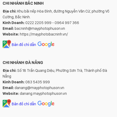
CHI NHÁNH BẮC NINH
Địa chỉ:
Khu bãi nếp Hòa Đình, đường Nguyễn Văn Cừ, phường Võ
Cường, Bắc Ninh.
Kinh Doanh:
0222 2205 999 - 0964 997 366
Email:
bacninh@mayphotophuson.vn
Website:
https://mayphotobacninh.vn/
Bản đồ chỉ dẫn
CHI NHÁNH ĐÀ NẴNG
Địa chỉ:
Số 18 Trần Quang Diệu, Phường Sơn Trà, Thành phố Đà
Nẵng
Kinh Doanh:
083 5435 999
Email:
danang@mayphotophuson.vn
Website:
danang.mayphotophuson.vn
Bản đồ chỉ dẫn