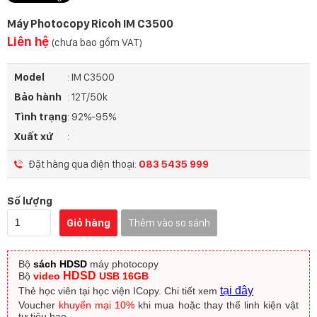
Máy Photocopy Ricoh IM C3500
Liên hệ
(chưa bao gồm VAT)
Model
: IM C3500
Bảo hành
: 12T/50k
Tình trạng
: 92%-95%
Xuất xứ
:
Đặt hàng qua điện thoại:
083 5435 999
Số lượng
Giỏ hàng
Thêm vào so sánh
Bộ
sách HDSD
máy photocopy
HDSD
Bộ
video
USB 16GB
tại đây
Thẻ học viên tại học viện ICopy.
Chi tiết xem
Voucher
khuyến mại 10%
khi mua hoặc thay thế linh kiện vật
tư tiêu hao