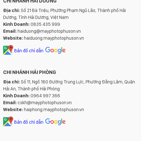
CHI NHÁNH HẢI DƯƠNG
Địa chỉ:
Số 21 Bà Triệu, Phường Phạm Ngũ Lão, Thành phố Hải
Dương, Tỉnh Hải Dương, Việt Nam
Kinh Doanh:
0835 435 999
Email:
haiduong@mayphotophuson.vn
Website:
haiduong.mayphotophuson.vn
Bản đồ chỉ dẫn
CHI NHÁNH HẢI PHÒNG
Địa chỉ:
Số 11, Ngõ 180 Đường Trung Lực, Phường Đằng Lâm, Quận
Hải An, Thành phố Hải Phòng
Kinh Doanh:
0964 997 366
Email:
cskh@mayphotophuson.vn
Website:
haiphong.mayphotophuson.vn
Bản đồ chỉ dẫn