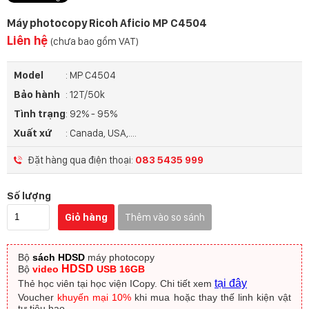
Máy photocopy Ricoh Aficio MP C4504
Liên hệ
(chưa bao gồm VAT)
Model
: MP C4504
Bảo hành
: 12T/50k
Tình trạng
: 92% - 95%
Xuất xứ
: Canada, USA,....
Đặt hàng qua điện thoại:
083 5435 999
Số lượng
Giỏ hàng
Thêm vào so sánh
Bộ
sách HDSD
máy photocopy
HDSD
Bộ
video
USB 16GB
tại đây
Thẻ học viên tại học viện ICopy.
Chi tiết xem
Voucher
khuyến mại 10%
khi mua hoặc thay thế linh kiện vật
tư tiêu hao