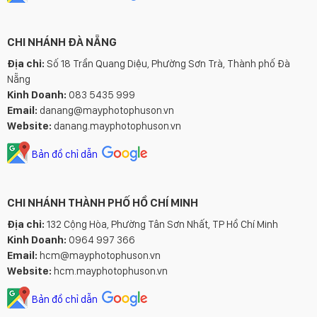
CHI NHÁNH ĐÀ NẴNG
Địa chỉ:
Số 18 Trần Quang Diệu, Phường Sơn Trà, Thành phố Đà
Nẵng
Kinh Doanh:
083 5435 999
Email:
danang@mayphotophuson.vn
Website:
danang.mayphotophuson.vn
Bản đồ chỉ dẫn
CHI NHÁNH THÀNH PHỐ HỒ CHÍ MINH
Địa chỉ:
132 Cộng Hòa, Phường Tân Sơn Nhất, TP Hồ Chí Minh
Kinh Doanh:
0964 997 366
Email:
hcm@mayphotophuson.vn
Website:
hcm.mayphotophuson.vn
Bản đồ chỉ dẫn