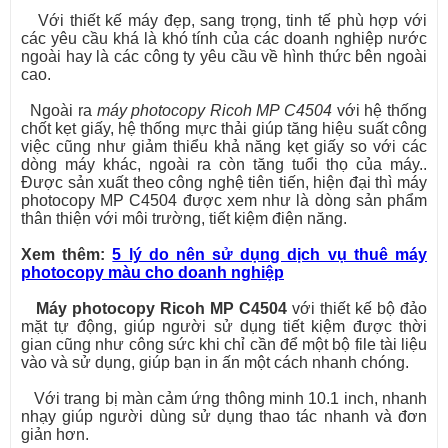
Với thiết kế máy đẹp, sang trọng, tinh tế phù hợp với
các yêu cầu khá là khó tính của các doanh nghiệp nước
ngoài hay là các công ty yêu cầu về hình thức bên ngoài
cao.
Ngoài ra
máy photocopy Ricoh MP C4504
với hệ thống
chốt kẹt giấy, hệ thống mực thải giúp tăng hiệu suất công
việc cũng như giảm thiểu khả năng kẹt giấy so với các
dòng máy khác, ngoài ra còn tăng tuổi thọ của máy..
Được sản xuất theo công nghệ tiên tiến, hiện đại thì máy
photocopy MP C4504 được xem như là dòng sản phẩm
thân thiện với môi trường, tiết kiệm điện năng.
Xem thêm:
5 lý do nên sử dụng dịch vụ thuê máy
photocopy màu cho doanh nghiệp
Máy photocopy Ricoh MP C4504
với thiết kế bộ đảo
mặt tự động, giúp người sử dụng tiết kiệm được thời
gian cũng như công sức khi chỉ cần để một bộ file tài liệu
vào và sử dụng, giúp bạn in ấn một cách nhanh chóng.
Với trang bị màn cảm ứng thông minh 10.1 inch, nhanh
nhạy giúp người dùng sử dụng thao tác nhanh và đơn
giản hơn.