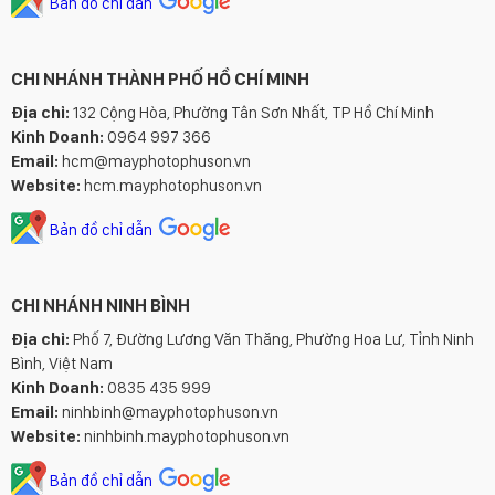
Bản đồ chỉ dẫn
CHI NHÁNH THÀNH PHỐ HỒ CHÍ MINH
Địa chỉ:
132 Cộng Hòa, Phường Tân Sơn Nhất, TP Hồ Chí Minh
Kinh Doanh:
0964 997 366
Email:
hcm@mayphotophuson.vn
Website:
hcm.mayphotophuson.vn
Bản đồ chỉ dẫn
CHI NHÁNH NINH BÌNH
Địa chỉ:
Phố 7, Đường Lương Văn Thăng, Phường Hoa Lư, Tỉnh Ninh
Bình, Việt Nam
Kinh Doanh:
0835 435 999
Email:
ninhbinh@mayphotophuson.vn
Website:
ninhbinh.mayphotophuson.vn
Bản đồ chỉ dẫn