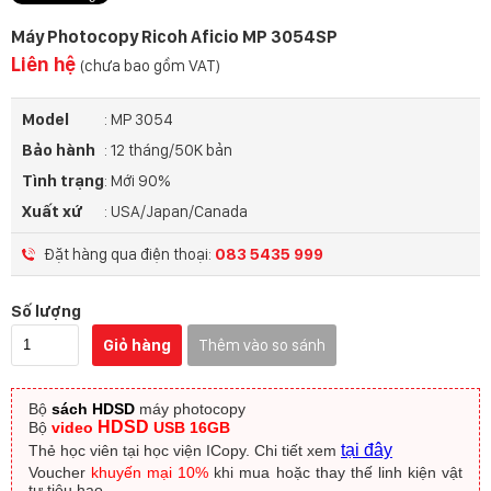
Máy Photocopy Ricoh Aficio MP 3054SP
Liên hệ
(chưa bao gồm VAT)
Model
: MP 3054
Bảo hành
: 12 tháng/50K bản
Tình trạng
: Mới 90%
Xuất xứ
: USA/Japan/Canada
Đặt hàng qua điện thoại:
083 5435 999
Số lượng
Giỏ hàng
Thêm vào so sánh
Bộ
sách HDSD
máy photocopy
HDSD
Bộ
video
USB 16GB
tại đây
Thẻ học viên tại học viện ICopy.
Chi tiết xem
Voucher
khuyến mại 10%
khi mua hoặc thay thế linh kiện vật
tư tiêu hao