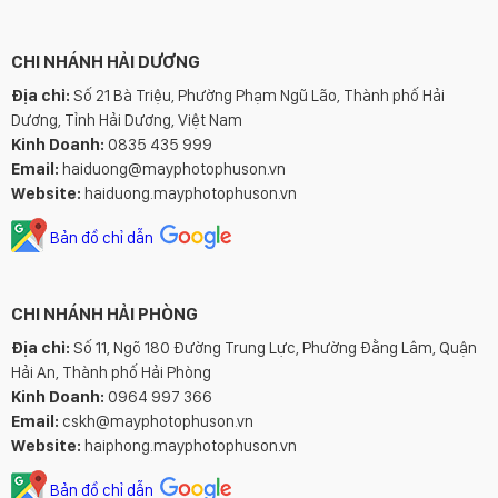
CHI NHÁNH HẢI DƯƠNG
Địa chỉ:
Số 21 Bà Triệu, Phường Phạm Ngũ Lão, Thành phố Hải
Dương, Tỉnh Hải Dương, Việt Nam
Kinh Doanh:
0835 435 999
Email:
haiduong@mayphotophuson.vn
Website:
haiduong.mayphotophuson.vn
Bản đồ chỉ dẫn
CHI NHÁNH HẢI PHÒNG
Địa chỉ:
Số 11, Ngõ 180 Đường Trung Lực, Phường Đằng Lâm, Quận
Hải An, Thành phố Hải Phòng
Kinh Doanh:
0964 997 366
Email:
cskh@mayphotophuson.vn
Website:
haiphong.mayphotophuson.vn
Bản đồ chỉ dẫn