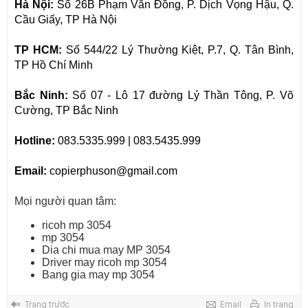
Hà Nội:
Số 26B Phạm Văn Đồng, P. Dịch Vọng Hậu, Q.
Cầu Giấy, TP Hà Nội
TP HCM:
Số 544/22 Lý Thường Kiệt, P.7, Q. Tân Bình,
TP Hồ Chí Minh
Bắc Ninh:
Số 07 - Lô 17 đường Lý Thần Tông, P. Võ
Cường, TP Bắc Ninh
Hotline:
083.5335.999 | 083.5435.999
Email:
copierphuson@gmail.com
Mọi người quan tâm:
ricoh mp 3054
mp 3054
Dia chi mua may MP 3054
Driver may ricoh mp 3054
Bang gia may mp 3054
Trang trước
Email
In trang