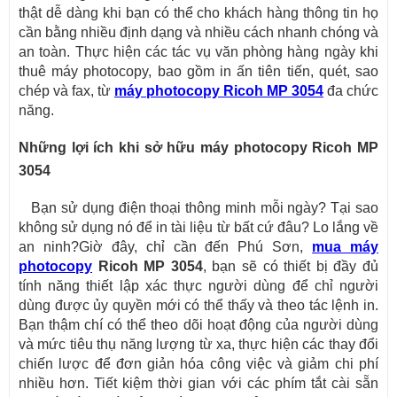
thật dễ dàng khi bạn có thể cho khách hàng thông tin họ
cần bằng nhiều định dạng và nhiều cách nhanh chóng và
an toàn. Thực hiện các tác vụ văn phòng hàng ngày khi
thuê máy photocopy, bao gồm in ấn tiên tiến, quét, sao
chép và fax, từ
máy photocopy Ricoh MP 3054
đa chức
năng.
Những lợi ích khi sở hữu máy photocopy Ricoh MP
3054
Bạn sử dụng điện thoại thông minh mỗi ngày? Tại sao
không sử dụng nó để in tài liệu từ bất cứ đâu? Lo lắng về
an ninh?Giờ đây, chỉ cần đến Phú Sơn,
mua máy
photocopy
Ricoh MP 3054
, bạn sẽ có thiết bị đầy đủ
tính năng thiết lập xác thực người dùng để chỉ người
dùng được ủy quyền mới có thể thấy và theo tác lệnh in.
Bạn thậm chí có thể theo dõi hoạt động của người dùng
và mức tiêu thụ năng lượng từ xa, thực hiện các thay đổi
chiến lược để đơn giản hóa công việc và giảm chi phí
nhiều hơn. Tiết kiệm thời gian với các phím tắt cài sẵn