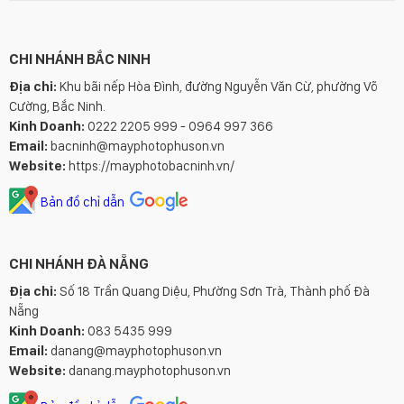
CHI NHÁNH BẮC NINH
Địa chỉ:
Khu bãi nếp Hòa Đình, đường Nguyễn Văn Cừ, phường Võ
Cường, Bắc Ninh.
Kinh Doanh:
0222 2205 999 - 0964 997 366
Email:
bacninh@mayphotophuson.vn
Website:
https://mayphotobacninh.vn/
Bản đồ chỉ dẫn
CHI NHÁNH ĐÀ NẴNG
Địa chỉ:
Số 18 Trần Quang Diệu, Phường Sơn Trà, Thành phố Đà
Nẵng
Kinh Doanh:
083 5435 999
Email:
danang@mayphotophuson.vn
Website:
danang.mayphotophuson.vn