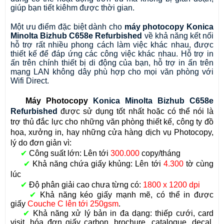
giúp bạn tiết kiêhm được thời gian. 
Một ưu điểm đặc biệt dành cho 
máy photocopy Konica 
Minolta Bizhub C658e Refurbished 
về khả năng kết nối 
hỗ trợ rất nhiều phong cách làm việc khác nhau, được 
thiết kế để đáp ứng các công việc khác nhau. Hỗ trợ in 
ấn trên chính thiết bị di động của bạn, hỗ trợ in ấn trên 
mạng LAN không dây phù hợp cho mọi văn phòng với 
Wifi Direct.
Máy Photocopy
Konica Minolta Bizhub C658e 
Refurbished 
được sử dụng tốt nhất hoặc có thể nói là
trợ thủ đắc lực cho những văn phòng thiết kế, công ty đồ
họa, xưởng in, hay những cửa hàng dịch vụ Photocopy,
lý do đơn giản vì:
✔
Công suất lớn: Lên tới
300.000
copy/tháng
✔
Khả năng chứa giấy khủng: Lên tới
4.300
tờ cùng
lúc
✔
Độ phân giải cao chưa từng có:
1800 x 1200 dpi
✔
Khả năng kéo giấy mạnh mẽ, có thể in được
giấy
Couche C lên tới 250gsm
.
✔
Khả năng xử lý bản in đa dạng: thiếp cưới, card
visit, hóa đơn giấy carbon, brochure, catalogue, decal,