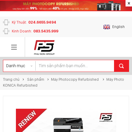
content_copy
Kỹ Thuật:
024.6655.9494
English
Kinh Doanh:
083.5435.999
Trang chủ
Sản phẩm
Máy Photocopy Refurbished
Máy Photo
KONICA Refurbished