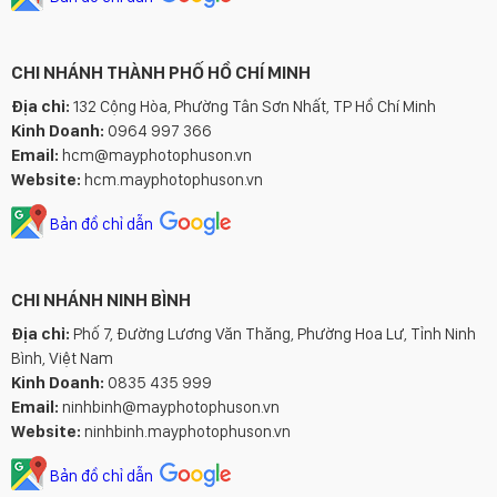
CHI NHÁNH THÀNH PHỐ HỒ CHÍ MINH
Địa chỉ:
132 Cộng Hòa, Phường Tân Sơn Nhất, TP Hồ Chí Minh
Kinh Doanh:
0964 997 366
Email:
hcm@mayphotophuson.vn
Website:
hcm.mayphotophuson.vn
Bản đồ chỉ dẫn
CHI NHÁNH NINH BÌNH
Địa chỉ:
Phố 7, Đường Lương Văn Thăng, Phường Hoa Lư, Tỉnh Ninh
Bình, Việt Nam
Kinh Doanh:
0835 435 999
Email:
ninhbinh@mayphotophuson.vn
Website:
ninhbinh.mayphotophuson.vn
Bản đồ chỉ dẫn