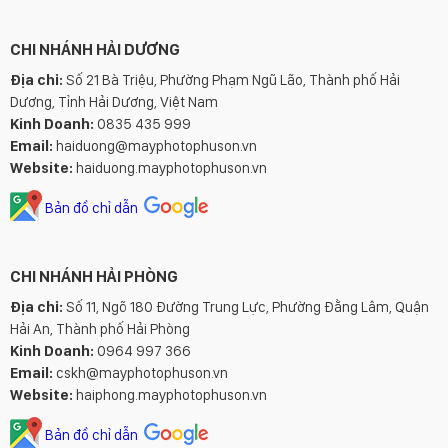
CHI NHÁNH HẢI DƯƠNG
Địa chỉ:
Số 21 Bà Triệu, Phường Phạm Ngũ Lão, Thành phố Hải
Dương, Tỉnh Hải Dương, Việt Nam
Kinh Doanh:
0835 435 999
Email:
haiduong@mayphotophuson.vn
Website:
haiduong.mayphotophuson.vn
Bản đồ chỉ dẫn
CHI NHÁNH HẢI PHÒNG
Địa chỉ:
Số 11, Ngõ 180 Đường Trung Lực, Phường Đằng Lâm, Quận
Hải An, Thành phố Hải Phòng
Kinh Doanh:
0964 997 366
Email:
cskh@mayphotophuson.vn
Website:
haiphong.mayphotophuson.vn
Bản đồ chỉ dẫn