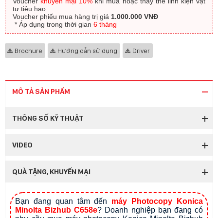
Voucher
khuyến mại 10%
khi mua hoặc thay thế linh kiện vật
tư tiêu hao
Voucher phiếu mua hàng trị giá
1.000.000 VNĐ
​ * Áp dụng trong thời gian
6 tháng
Brochure
Hướng dẫn sử dụng
Driver
MÔ TẢ SẢN PHẨM
THÔNG SỐ KỸ THUẬT
VIDEO
QUÀ TẶNG, KHUYẾN MẠI
Bạn đang quan tâm đến 
máy Photocopy Konica 
Minolta Bizhub C658e
? Doanh nghiệp bạn đang có 