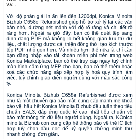
v.v...
Với độ phân giải in ấn lên đến 1200dpi, Konica Minolta 
Bizhub C658e 
Refurbished
 giúp hỗ trợ xử lý lại các văn 
bản nhỏ, đường nét mảnh với độ rõ ràng và chi tiết rõ 
ràng hơn. Ngoài ra giờ đây, bạn có thể quét tệp sang 
định dạng PDF mà không lo hết không gian lưu trữ dữ 
liệu, chất lượng được cải thiện đồng thời tạo kích thước 
tệp PDF nhỏ gọn hơn. Và nhiều hơn thế nữa là chỉ cần 
bạn đăng nhập vào tài khoản miễn phí trên trang web 
Konica Marketplace, bạn có thể truy cập ngay tuỳ chỉnh 
màn hình cảm ứng MFP cho bạn, bạn có thể thêm hoặc 
xoá các chức năng sắp xếp hợp lý hoá quy trình làm 
việc, tuỳ chỉnh giao diện người dùng với màu sắc công 
ty. 
Konica Minolta Bizhub C658e 
Refurbished 
được xem 
như là một chuyên gia bảo mật, cung cấp mạnh mẽ khoá 
bảo vệ, hầu hết Konica Minolta Bizhub đều tuân theo tiêu 
chuẩn EAL3, đáp ứng quốc tế cao nhất tiêu chuẩn về 
bảo mật thông tin dữ liệu người dùng. Ngoài ra, KOnica 
minolta Bizhub còn cung cấp hệ thống bảo vệ thẻ IC tích 
hợp tuỳ chọn đầu đọc để uỷ quyền chứng minh thư 
nhanh chóng, đơn giản.