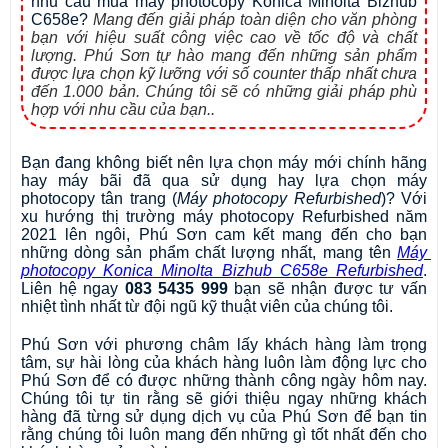
nhu cầu mua máy photocopy Konica Minolta Bizhub 
C658e?
Mang đến giải pháp toàn diện cho văn phòng
bạn với hiệu suất công việc cao về tốc độ và chất
lượng. Phú Sơn tự hào mang đến những sản phẩm
được lựa chọn kỹ lưỡng với số counter thấp nhất chưa
đến 1.000 bản. Chúng tôi sẽ có những giải pháp phù
hợp với nhu cầu của bạn..
Bạn đang không biết nên lựa chọn máy mới chính hãng 
hay máy bãi đã qua sử dụng hay lựa chọn máy 
photocopy tân trang (
Máy photocopy Refurbished
)? Với 
xu hướng thị trường máy photocopy Refurbished năm 
2021 lên ngôi, Phú Sơn cam kết mang đến cho bạn 
những dòng sản phẩm chất lượng nhất, mang tên 
Máy 
photocopy Konica Minolta Bizhub C658e Refurbished
. 
Liên hệ ngay 
083 5435 999
 bạn sẽ nhận được tư vấn 
nhiệt tình nhất từ đội ngũ kỹ thuật viên của chúng tôi.
Phú Sơn với phương châm lấy khách hàng làm trọng 
tâm, sự hài lòng của khách hàng luôn làm động lực cho 
Phú Sơn để có được những thành công ngày hôm nay. 
Chúng tôi tự tin rằng sẽ giới thiệu ngay những khách 
hàng đã từng sử dụng dịch vụ của Phú Sơn để bạn tin 
rằng chúng tôi luôn mang đến những gì tốt nhất đến cho 