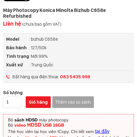
Máy Photocopy Konica Minolta Bizhub C658e
Refurbished
Liên hệ
(chưa bao gồm VAT)
Model
: bizhub C658e
Bảo hành
: 12T/50k
Tình trạng
: Mới 99%
Xuất xứ
: Trung Quốc
Đặt hàng qua điện thoại:
083 5435 999
Số lượng
Giỏ hàng
Thêm vào so sánh
Bộ
sách HDSD
máy photocopy
HDSD
Bộ
video
USB 16GB
tại đây
Thẻ học viên tại học viện ICopy.
Chi tiết xem