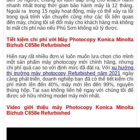
nhanh nhất trong thời gian bảo hành máy là 12 tháng. 
Ngoài ra  trong 15 ngày hoạt động, máy có thể xảy ra lỗi 
trong quá trình vận chuyển cũng như các lỗi liên quan 
đến máy, chúng tôi sẽ đổi máy cho khách hàng mà không 
bị mất chi phí nào nếu Phú Sơn không xử lý được.
Tiết kiệm chi phí với Máy Photocopy Konica Minolta 
Bizhub C658e Refurbished
Hiện nay rất nhiều đơn vị luôn muốn lựa chọn cho mình 
một sản phẩm máy photocopy mới chính hãng, nhưng 
chi phí quá cao so với định mức đã đặt ra. Với 
xu hướng 
thị trường máy photocopy Refurbished năm 2021
 ngày 
càng phát triển, doanh nghiệp bạn đã có thể tiết kiệm chi 
phí mình lên đến 40%, máy mới lên đến 99%, nguyên 
thùng hộp. Tại sao không liên hệ ngay với chúng tôi để 
được sở hữu những model máy mới nhất.
Video giới thiệu máy Photocopy 
Konica Minolta 
Bizhub C658e Refurbished