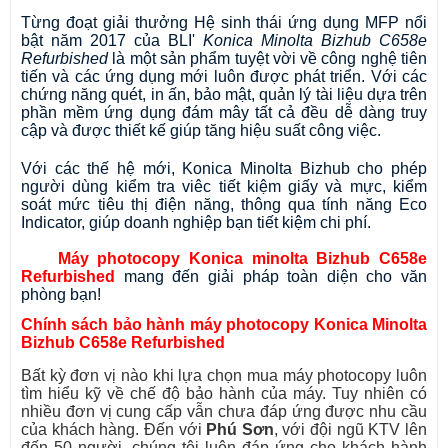
Từng đoạt giải thưởng Hệ sinh thái ứng dụng MFP nổi 
bật năm 2017 của BLI' 
Konica Minolta Bizhub C658e 
Refurbished
 là một sản phẩm tuyệt vời về công nghệ tiên 
tiến và các ứng dụng mới luôn được phát triển. Với các 
chứng năng quét, in ấn, bảo mật, quản lý tài liệu dựa trên 
phần mềm ứng dụng đám mây tất cả đều dễ dàng truy 
cập và được thiết kế giúp tăng hiệu suất công việc. 
Với các thế hệ mới, Konica Minolta Bizhub cho phép 
người dùng kiểm tra viêc tiết kiệm giấy và mực, 
kiểm 
soát mức tiêu thị điện năng, 
thông qua tính năng Eco 
Indicator, giúp doanh nghiệp bạn tiết kiệm chi phí.
Máy photocopy Konica minolta Bizhub C658e 
Refurbished 
mang đến giải pháp toàn diện cho văn 
phòng bạn!
Chính sách bảo hành máy photocopy Konica Minolta 
Bizhub C658e Refurbished
Bất kỳ đơn vị nào khi lựa chọn mua máy photocopy luôn 
tìm hiểu kỹ về chế độ bảo hành của máy. Tuy nhiên có 
nhiều đơn vị cung cấp vẫn chưa đáp ứng được nhu cầu 
của khách hàng. Đến với 
Phú Sơn
, với đội ngũ KTV lên 
đến 50 người, chúng tôi luôn đáp ứng cho khách hành 