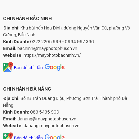
CHI NHÁNH BẮC NINH
Địa chỉ:
Khu bãi nếp Hòa Đình, đường Nguyễn Văn Cừ, phường Võ
Cường, Bắc Ninh.
Kinh Doanh:
0222 2205 999 - 0964 997 366
Email:
bacninh@mayphotophuson.vn
Website:
https://mayphotobacninh.vn/
Bản đồ chỉ dẫn
CHI NHÁNH ĐÀ NẴNG
Địa chỉ:
Số 18 Trần Quang Diệu, Phường Sơn Trà, Thành phố Đà
Nẵng
Kinh Doanh:
083 5435 999
Email:
danang@mayphotophuson.vn
Website:
danang.mayphotophuson.vn
Bản đồ chỉ dẫn