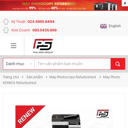
content_copy
Kỹ Thuật:
024.6655.9494
English
Kinh Doanh:
083.5435.999
Trang chủ
Sản phẩm
Máy Photocopy Refurbished
Máy Photo
KONICA Refurbished