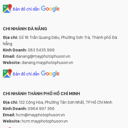
Bản đồ chỉ dẫn
CHI NHÁNH ĐÀ NẴNG
Địa chỉ:
Số 18 Trần Quang Diệu, Phường Sơn Trà, Thành phố Đà
Nẵng
Kinh Doanh:
083 5435 999
Email:
danang@mayphotophuson.vn
Website:
danang.mayphotophuson.vn
Bản đồ chỉ dẫn
CHI NHÁNH THÀNH PHỐ HỒ CHÍ MINH
Địa chỉ:
132 Cộng Hòa, Phường Tân Sơn Nhất, TP Hồ Chí Minh
Kinh Doanh:
0964 997 366
Email:
hcm@mayphotophuson.vn
Website:
hcm.mayphotophuson.vn