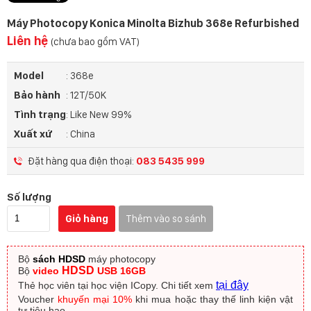
Máy Photocopy Konica Minolta Bizhub 368e Refurbished
Liên hệ
(chưa bao gồm VAT)
Model
: 368e
Bảo hành
: 12T/50K
Tình trạng
: Like New 99%
Xuất xứ
: China
Đặt hàng qua điện thoại:
083 5435 999
Số lượng
Giỏ hàng
Thêm vào so sánh
Bộ
sách HDSD
máy photocopy
HDSD
Bộ
video
USB 16GB
tại đây
Thẻ học viên tại học viện ICopy.
Chi tiết xem
Voucher
khuyến mại 10%
khi mua hoặc thay thế linh kiện vật
tư tiêu hao