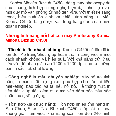
Konica Minolta Bizhub C450i
, dòng máy photocopy đa
chức năng, tích hợp công nghệ hiện đại, phù hợp với
mọi quy mô văn phòng từ nhỏ đến vừa. Với thiết kế sang
trọng, hiệu suất ổn định và nhiều tính năng ưu việt,
Konica C450i đang được săn lùng hàng đầu của nhiều
doanh nghiệp.
Những tính năng nổi bật của máy Photocopy Konica
Minolta Bizhub C450i
-
Tốc độ in ấn nhanh chóng:
Konica C450i có tốc độ in
lên đến 45 trang/phút, giúp hoàn thành công việc n một
cách nhanh chóng và hiệu quả. Với khả năng xử lý tài
liệu với độ phân giải cao 1200 x 1200 dpi, cho ra những
bản in sắc nét, chất lượng.
-
Công nghệ in màu chuyên nghiệp:
Máy hỗ trợ tính
năng in màu chất lượng cao, phù hợp cho các tài liệu
marketing, báo cáo, và tài liệu nội bộ. Hệ thống mực in
tiên tiến giúp tiết kiệm mực mà vẫn đảm bảo màu sắc
chân thực, sống động.
-
Tích hợp đa chức năng:
T
ích hợp nhiều tính năng In,
Sao Chép, Scan, Fax. Bbizhub C450i giúp tối ưu hóa
không gian làm việc. khả năng scan lên đến 240 hình