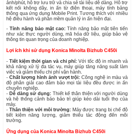
ảnh/phút, hỗ trợ lưu trữ và chia sẻ tài liệu dễ dàng. Hỗ trợ
kết nối không dây, in ấn từ điện thoại, máy tính bảng
thông qua ứng dụng Mobile Print. Tương thích với nhiều
hệ điều hành và phần mềm quản lý in ấn hiện đại.
-
Tính năng bảo mật cao:
Tính năng bảo mật tiên tiến
như xác thực người dùng, mã hóa dữ liệu, giúp bảo vệ
thông tin quan trọng của doanh nghiệp.
Lợi ích khi sử dụng Konica Minolta Bizhub C450i
-
Tiết kiệm thời gian và chi phí:
Với tốc độ in nhanh và
khả năng xử lý đa tác vụ, máy giúp tăng năng suất làm
việc và giảm thiểu chi phí vận hành.
-
Chất lượng hình ảnh vượt trội:
Công nghệ in màu và
độ phân giải cao đảm bảo mọi tài liệu đều được in ấn
chuyên nghiệp.
-
Dễ dàng sử dụng:
Thiết kế thân thiện với người dùng
và hệ thống cảnh báo bảo trì giúp kéo dài tuổi thọ của
máy.
-
Thân thiện với môi trường:
Máy được trang bị chế độ
tiết kiệm năng lượng, giảm thiểu tác động đến môi
trường.
Ứng dụng của Konica Minolta Bizhub C450i