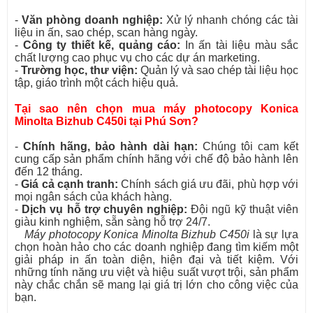
-
Văn phòng doanh nghiệp:
Xử lý nhanh chóng các tài
liệu in ấn, sao chép, scan hàng ngày.
-
Công ty thiết kế, quảng cáo:
In ấn tài liệu màu sắc
chất lượng cao phục vụ cho các dự án marketing.
-
Trường học, thư viện:
Quản lý và sao chép tài liệu học
tập, giáo trình một cách hiệu quả.
Tại sao nên chọn mua máy photocopy Konica
Minolta Bizhub C450i tại Phú Sơn?
-
Chính hãng, bảo hành dài hạn:
Chúng tôi cam kết
cung cấp sản phẩm chính hãng với chế độ bảo hành lên
đến 12 tháng.
-
Giá cả cạnh tranh:
Chính sách giá ưu đãi, phù hợp với
mọi ngân sách của khách hàng.
-
Dịch vụ hỗ trợ chuyên nghiệp:
Đội ngũ kỹ thuật viên
giàu kinh nghiệm, sẵn sàng hỗ trợ 24/7.
Máy photocopy Konica Minolta Bizhub C450i
là sự lựa
chọn hoàn hảo cho các doanh nghiệp đang tìm kiếm một
giải pháp in ấn toàn diện, hiện đại và tiết kiệm. Với
những tính năng ưu việt và hiệu suất vượt trội, sản phẩm
này chắc chắn sẽ mang lại giá trị lớn cho công việc của
bạn.