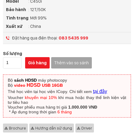
Model
: C450i
Bảo hành
: 12T/50K
Tình trạng
: Mới 99%
Xuất xứ
: China
Đặt hàng qua điện thoại:
083 5435 999
Số lượng
Giỏ hàng
Thêm vào so sánh
Bộ
sách HDSD
máy photocopy
HDSD
Bộ
video
USB 16GB
tại đây
Thẻ học viên tại học viện ICopy.
Chi tiết xem
Voucher
khuyến mại 10%
khi mua hoặc thay thế linh kiện vật
tư tiêu hao
Voucher phiếu mua hàng trị giá
1.000.000 VNĐ
​ * Áp dụng trong thời gian
6 tháng
Brochure
Hướng dẫn sử dụng
Driver