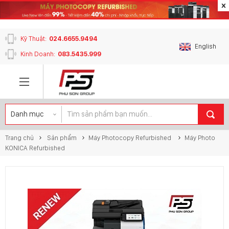
content_copy
Kỹ Thuật:
024.6655.9494
English
Kinh Doanh:
083.5435.999
Trang chủ
Sản phẩm
Máy Photocopy Refurbished
Máy Photo
KONICA Refurbished