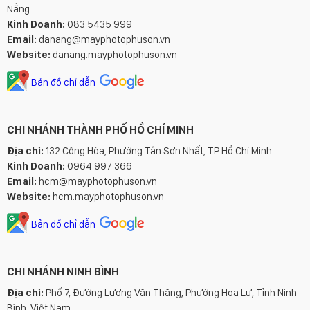
Nẵng
Kinh Doanh:
083 5435 999
Email:
danang@mayphotophuson.vn
Website:
danang.mayphotophuson.vn
Bản đồ chỉ dẫn
CHI NHÁNH THÀNH PHỐ HỒ CHÍ MINH
Địa chỉ:
132 Cộng Hòa, Phường Tân Sơn Nhất, TP Hồ Chí Minh
Kinh Doanh:
0964 997 366
Email:
hcm@mayphotophuson.vn
Website:
hcm.mayphotophuson.vn
Bản đồ chỉ dẫn
CHI NHÁNH NINH BÌNH
Địa chỉ:
Phố 7, Đường Lương Văn Thăng, Phường Hoa Lư, Tỉnh Ninh
Bình, Việt Nam