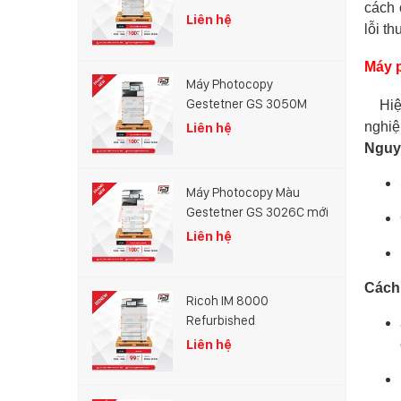
cách 
Liên hệ
lỗi t
Máy 
Máy Photocopy
Gestetner GS 3050M
Hiệ
nghiệ
Liên hệ
Nguyê
Máy Photocopy Màu
Gestetner GS 3026C mới
100%
Liên hệ
Cách 
Ricoh IM 8000
Refurbished
Liên hệ