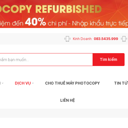
Kinh Doanh:
083.5435.999
Tìm kiếm
M
DỊCH VỤ
CHO THUÊ MÁY PHOTOCOPY
TIN T
Liên hệ với tôi qua:
Liên
LIÊN HỆ
KẾ TOÁN
CHĂM SÓC K
ketoan@mayphotophuson.vn
cskh@mayp
024.6653.4499
024.2024.