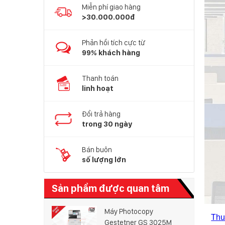
Miễn phí giao hàng
>30.000.000đ
Phản hồi tích cực từ
99% khách hàng
Thanh toán
linh hoạt
Đổi trả hàng
trong 30 ngày
Bán buôn
số lượng lớn
Sản phẩm được quan tâm
Máy Photocopy
Thu
Gestetner GS 3025M