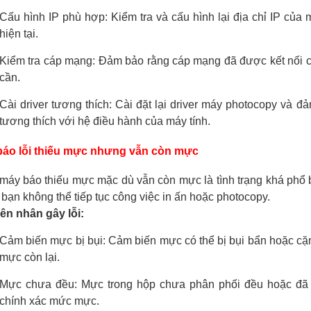
Cấu hình IP phù hợp: Kiểm tra và cấu hình lại địa chỉ IP củ
hiện tại.
Kiểm tra cáp mạng: Đảm bảo rằng cáp mạng đã được kết nối c
cần.
Cài driver tương thích: Cài đặt lại driver máy photocopy và 
tương thích với hệ điều hành của máy tính.
báo lỗi thiếu mực nhưng vẫn còn mực
áy báo thiếu mực mặc dù vẫn còn mực là tình trạng khá phổ 
 bạn không thể tiếp tục công việc in ấn hoặc photocopy.
n nhân gây lỗi:
Cảm biến mực bị bụi: Cảm biến mực có thể bị bụi bẩn hoặc c
mực còn lại.
Mực chưa đều: Mực trong hộp chưa phân phối đều hoặc đã 
chính xác mức mực.