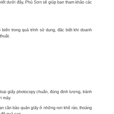
 viết dưới đây, Phú Sơn sẽ giúp bạn tham khảo các
hổ biến trong quá trình sử dụng, đặc biệt khi doanh
huật.
p
loại giấy photocopy chuẩn, đúng định lượng, tránh
i máy.
 bạn cần bảo quản giấy ở những nơi khô ráo, thoáng
t độ quá cao.