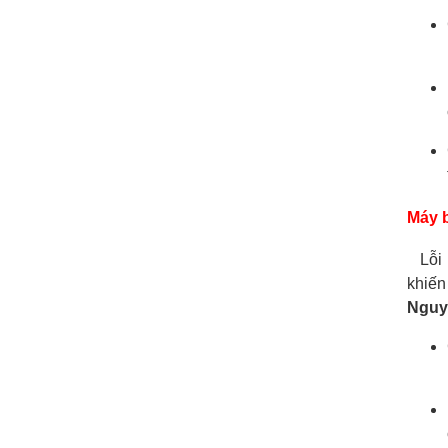
Máy 
Lỗi m
khiến
Nguyê