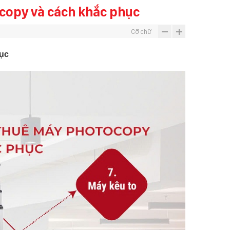
copy và cách khắc phục
Cỡ chữ
hục