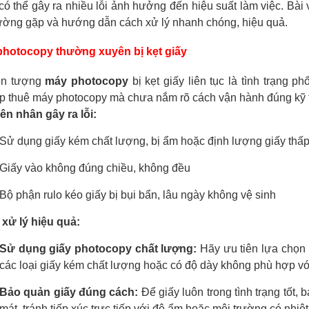
có thể gây ra nhiều lỗi ảnh hưởng đến hiệu suất làm việc. Bài
hường gặp và hướng dẫn cách xử lý nhanh chóng, hiệu quả.
photocopy thường xuyên bị kẹt giấy
n tượng
máy photocopy
bị kẹt giấy liên tục là tình trạng p
p thuê máy photocopy mà chưa nắm rõ cách vận hành đúng kỹ t
n nhân gây ra lỗi:
Sử dụng giấy kém chất lượng, bị ẩm hoặc định lượng giấy thấ
Giấy vào không đúng chiều, không đều
Bộ phận rulo kéo giấy bị bụi bẩn, lâu ngày không vệ sinh
xử lý hiệu quả:
Sử dụng giấy photocopy chất lượng:
Hãy ưu tiên lựa chọn 
các loại giấy kém chất lượng hoặc có độ dày không phù hợp vớ
Bảo quản giấy đúng cách:
Để giấy luôn trong tình trạng tốt,
mát, tránh tiếp xúc trực tiếp với độ ẩm hoặc môi trường có nhiệ