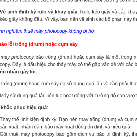
Vệ sinh định kỳ rulo và khay giấy:
Rulo kéo giấy và các khay
kéo giấy không đều. Vì vậy, bạn nên vệ sinh các bộ phận này th
nh nghiệm thuê máy photocopy không bị hớ
áo lỗi trống (drum) hoặc cụm sấy
i
máy photocopy
báo trống (drum) hoặc cụm sấy là một trong 
copy. Đây là dấu hiệu cho thấy máy có thể gặp vấn đề với các b
n nhân gây lỗi:
Trống (drum) hoặc cụm sấy đã sử dụng quá lâu và cần phải thay
Máy sử dụng quá tải, liên tục hoạt động với cường độ cao vư
 khắc phục hiệu quả:
Thay thế linh kiện định kỳ: Bạn nên thay trống (drum) và cụ
sản xuất, nhằm đảm bảo máy hoạt động ổn định và hiệu quả.
Gói thuê máy photocopy bao gồm dịch vụ bảo trì định kỳ, tha