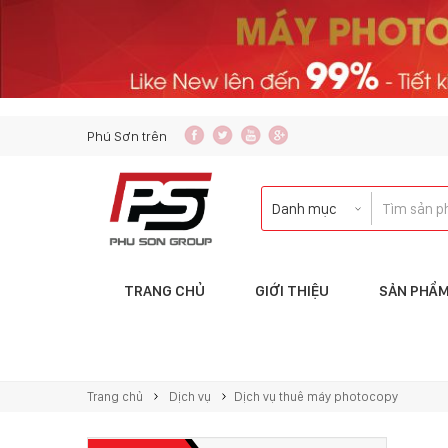
content_copy
Phú Sơn trên
TRANG CHỦ
GIỚI THIỆU
SẢN PHẨ
Liên hệ với tôi qua:
KINH DOANH
Trang chủ
Dịch vụ
Dịch vụ thuê máy photocopy
copierphuson@gmail.com
083.5435.999