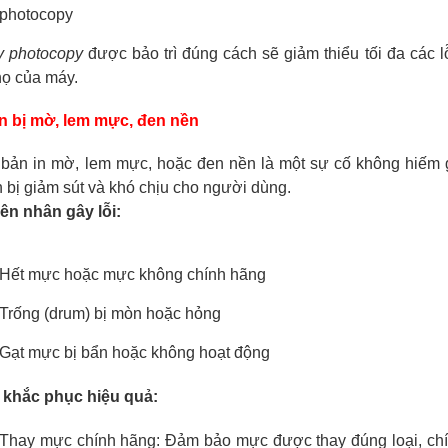
photocopy
 photocopy
được bảo trì đúng cách sẽ giảm thiểu tối đa các lỗ
thọ của máy.
n bị mờ, lem mực, đen nền
ản in mờ, lem mực, hoặc đen nền là một sự cố không hiếm g
n bị giảm sút và khó chịu cho người dùng.
n nhân gây lỗi:
Hết mực hoặc mực không chính hãng
Trống (drum) bị mòn hoặc hỏng
Gạt mực bị bẩn hoặc không hoạt động
 khắc phục hiệu quả:
Thay mực chính hãng: Đảm bảo mực được thay đúng loại, chín