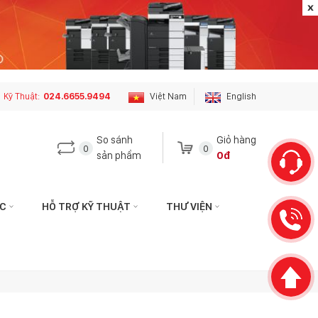
Kỹ Thuật:
024.6655.9494
Việt Nam
English
So sánh
Giỏ hàng
0
0
sản phẩm
0đ
ỨC
HỖ TRỢ KỸ THUẬT
THƯ VIỆN
 hệ với tôi qua:
Liên hệ với tôi qua:
HÁCH HÀNG
KỸ THUẬT
hotophuson.vn
hotro.copierphuson@gmail.com
3399
024.6655.9494