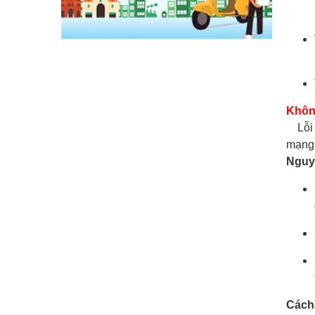
Khôn
Lỗi k
mạng 
Nguyê
Cách