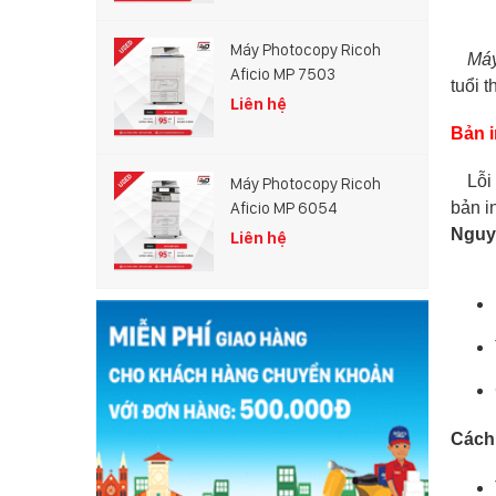
Máy Photocopy Ricoh
Máy
Aficio MP 7503
tuổi 
Liên hệ
Bản i
Lỗi b
Máy Photocopy Ricoh
bản i
Aficio MP 6054
Nguyê
Liên hệ
Cách