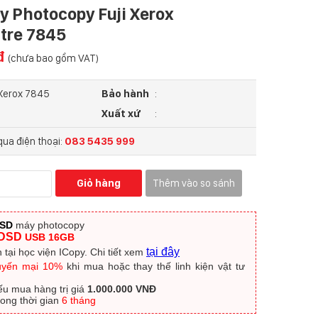
 Photocopy Fuji Xerox
tre 7845
 đ
(chưa bao gồm VAT)
 Xerox 7845
Bảo hành
:
Xuất xứ
:
ua điện thoại:
083 5435 999
Giỏ hàng
Thêm vào so sánh
DSD
máy photocopy
DSD
USB 16GB
tại đây
 tại học viện ICopy.
Chi tiết xem
uyến mại 10%
khi mua hoặc thay thế linh kiện vật tư
ếu mua hàng trị giá
1.000.000 VNĐ
trong thời gian
6 tháng