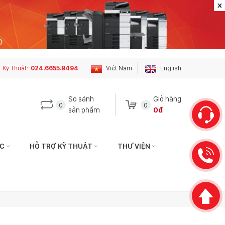
Kỹ Thuật:
024.6655.9494
Việt Nam
English
So sánh
Giỏ hàng
0
0
sản phẩm
0đ
ỨC
HỖ TRỢ KỸ THUẬT
THƯ VIỆN
 hệ với tôi qua:
Liên hệ với tôi qua:
HÁCH HÀNG
KỸ THUẬT
hotophuson.vn
hotro.copierphuson@gmail.com
3399
024.6655.9494