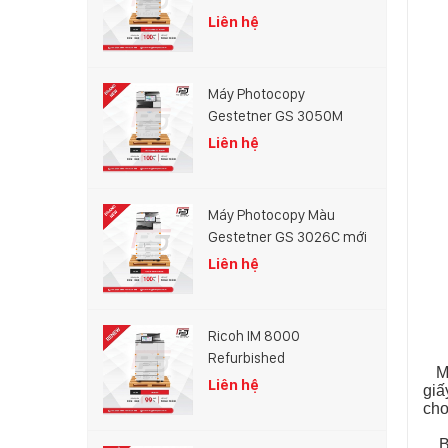
Liên hệ
Máy Photocopy
Gestetner GS 3050M
Liên hệ
Máy Photocopy Màu
Gestetner GS 3026C mới
100%
Liên hệ
Ricoh IM 8000
Refurbished
Máy
Liên hệ
giấ
cho
Bên