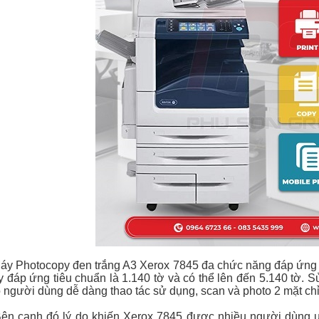
 Photocopy đen trắng A3 Xerox 7845 đa chức năng đáp ứng 
y đáp ứng tiêu chuẩn là 1.140 tờ và có thể lên đến 5.140 tờ. 
 người dùng dễ dàng thao tác sử dụng, scan và photo 2 mặt chỉ 
 cạnh đó lý do khiến Xerox 7845 được nhiều người dùng ưu 