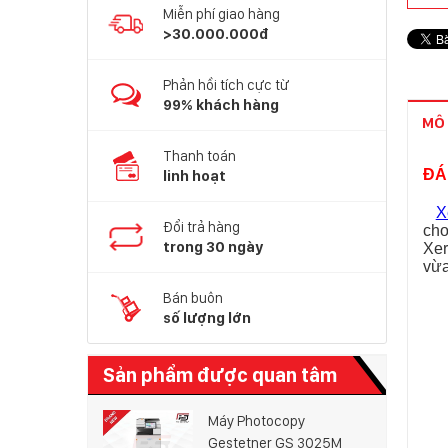
Miễn phí giao hàng
>30.000.000đ
Phản hồi tích cực từ
99% khách hàng
MÔ 
Thanh toán
ĐÁ
linh hoạt
X
Đổi trả hàng
cho
trong 30 ngày
Xer
vừa
Bán buôn
số lượng lớn
Sản phẩm được quan tâm
Máy Photocopy
Gestetner GS 3025M