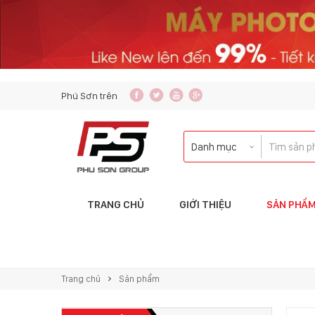
content_copy
Phú Sơn trên
TRANG CHỦ
GIỚI THIỆU
SẢN PHẨ
Liên hệ với tôi qua:
KINH DOANH
Trang chủ
Sản phẩm
copierphuson@gmail.com
083.5435.999