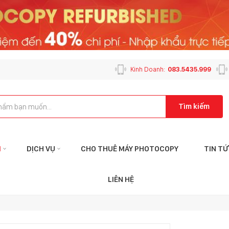
Kinh Doanh:
083.5435.999
Tìm kiếm
M
DỊCH VỤ
CHO THUÊ MÁY PHOTOCOPY
TIN T
Liên hệ với tôi qua:
Liên
LIÊN HỆ
KẾ TOÁN
CHĂM SÓC K
ketoan@mayphotophuson.vn
cskh@mayp
024.6653.4499
024.2024.