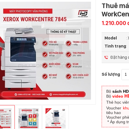
Thuê máy
WorkCen
1.210.000
Model
:
Tình trạng
:
Đặt hàng q
Số lượng
Bộ
sách H
H
Bộ
video
Thẻ học viên
Voucher
kh
tiêu hao
Voucher phi
​ * Áp dụng 