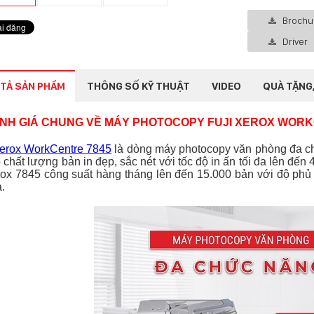
Brochu
Driver
TẢ SẢN PHẨM
THÔNG SỐ KỸ THUẬT
VIDEO
QUÀ TẶNG,
NH GIÁ CHUNG VỀ MÁY PHOTOCOPY FUJI XEROX WORK
erox WorkCentre 7845
là dòng máy photocopy văn phòng đa chứ
 chất lượng bản in đẹp, sắc nét với tốc độ in ấn tối đa lên đế
ox 7845 công suất hàng tháng lên đến 15.000 bản với độ phủ
.