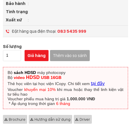
Bảo hành
:
Tình trạng
:
Xuất xứ
:
Đặt hàng qua điện thoại:
083 5435 999
Số lượng
Giỏ hàng
Thêm vào so sánh
Bộ
sách HDSD
máy photocopy
HDSD
Bộ
video
USB 16GB
tại đây
Thẻ học viên tại học viện ICopy.
Chi tiết xem
Voucher
khuyến mại 10%
khi mua hoặc thay thế linh kiện vật
tư tiêu hao
Voucher phiếu mua hàng trị giá
1.000.000 VNĐ
​ * Áp dụng trong thời gian
6 tháng
Brochure
Hướng dẫn sử dụng
Driver