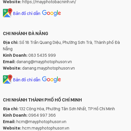
Website:
https://mayphotobacninh.vn/
Bản đồ chỉ dẫn
CHI NHÁNH ĐÀ NẴNG
Địa chỉ:
Số 18 Trần Quang Diệu, Phường Sơn Trà, Thành phố Đà
Nẵng
Kinh Doanh:
083 5435 999
Email:
danang@mayphotophuson.vn
Website:
danang.mayphotophuson.vn
Bản đồ chỉ dẫn
CHI NHÁNH THÀNH PHỐ HỒ CHÍ MINH
Địa chỉ:
132 Cộng Hòa, Phường Tân Sơn Nhất, TP Hồ Chí Minh
Kinh Doanh:
0964 997 366
Email:
hcm@mayphotophuson.vn
Website:
hcm.mayphotophuson.vn