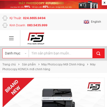
content_copy
Kỹ Thuật:
024.6655.9494
English
Kinh Doanh:
083.5435.999
Trang chủ
Sản phẩm
Máy Photocopy Mới Chính Hãng
Máy
Photocopy KONICA mới chính hãng