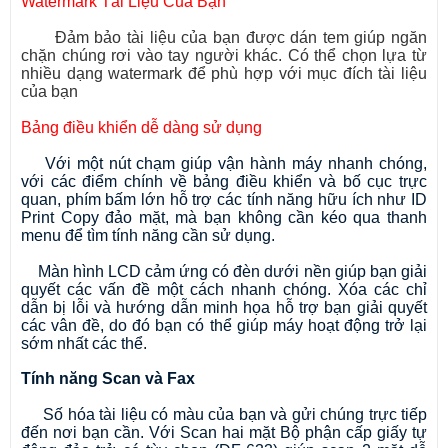
Watermark Tài Liệu Của Bạn
Đảm bảo tài liệu của bạn được dán tem giúp ngăn
chặn chúng rơi vào tay người khác. Có thể chọn lựa từ
nhiều dạng watermark để phù hợp với mục đích tài liệu
của bạn
Bảng điều khiển dễ dàng sử dụng
Với một nút chạm giúp vận hành máy nhanh chóng,
với các điểm chính về bảng điều khiển và bố cục trực
quan, phím bấm lớn hỗ trợ các tính năng hữu ích như ID
Print Copy đảo mặt, mà bạn không cần kéo qua thanh
menu để tìm tính năng cần sử dụng.
Màn hình LCD cảm ứng có đèn dưới nền giúp bạn giải
quyết các vấn đề một cách nhanh chóng. Xóa các chỉ
dẫn bị lỗi và hướng dẫn minh họa hỗ trợ bạn giải quyết
các vân đề, do đó bạn có thể giúp máy hoạt động trở lại
sớm nhất các thể.
Tính năng Scan và Fax
Số hóa tài liệu có màu của bạn và gửi chúng trực tiếp
đến nơi bạn cần. Với Scan hai mặt Bộ phận cấp giấy tự