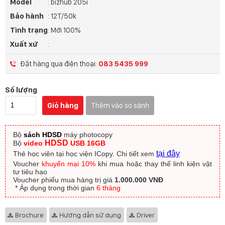
Model
: bizhub 205i
Bảo hành
: 12T/50k
Tình trạng
: Mới 100%
Xuất xứ
:
Đặt hàng qua điện thoại:
083 5435 999
Số lượng
Giỏ hàng
Thêm vào so sánh
Bộ
sách HDSD
máy photocopy
HDSD
Bộ
video
USB 16GB
tại đây
Thẻ học viên tại học viện ICopy.
Chi tiết xem
Voucher
khuyến mại 10%
khi mua hoặc thay thế linh kiện vật
tư tiêu hao
Voucher phiếu mua hàng trị giá
1.000.000 VNĐ
​ * Áp dụng trong thời gian
6 tháng
Brochure
Hướng dẫn sử dụng
Driver