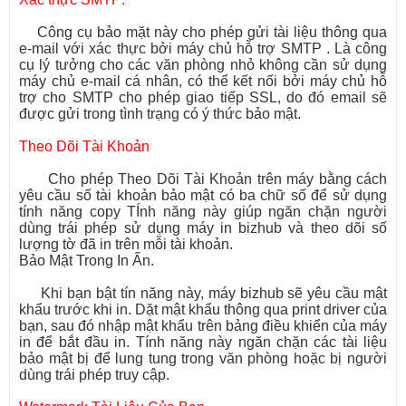
Công cụ bảo mặt này cho phép gửi tài liệu thông qua
e-mail với xác thực bởi máy chủ hỗ trợ SMTP . Là công
cụ lý tưởng cho các văn phòng nhỏ không cần sử dụng
máy chủ e-mail cá nhân, có thể kết nối bởi máy chủ hỗ
trợ cho SMTP cho phép giao tiếp SSL, do đó email sẽ
được gửi trong tình trạng có ý thức bảo mật.
Theo Dõi Tài Khoản
Cho phép Theo Dõi Tài Khoản trên máy bằng cách
yêu cầu số tài khoản bảo mật có ba chữ số để sử dụng
tính năng copy TÍnh năng này giúp ngăn chặn người
dùng trái phép sử dụng máy in bizhub và theo dõi số
lượng tờ đã in trên mỗi tài khoản.
Bảo Mật Trong In Ấn.
Khi bạn bật tín năng này, máy bizhub sẽ yêu cầu mật
khẩu trước khi in. Dặt mật khẩu thông qua print driver của
bạn, sau đó nhập mật khẩu trên bảng điều khiển của máy
in để bắt đầu in. Tính năng này ngăn chặn các tài liệu
bảo mật bị để lung tung trong văn phòng hoặc bị người
dùng trái phép truy cập.