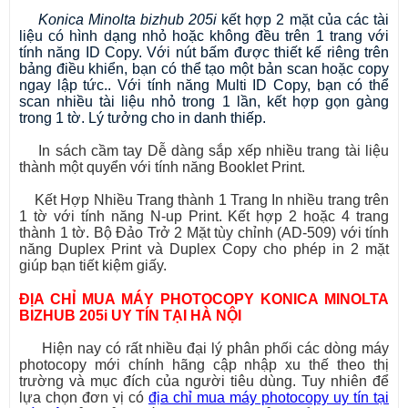
Konica Minolta bizhub 205i
kết hợp 2 mặt của các tài
liệu có hình dạng nhỏ hoặc không đều trên 1 trang với
tính năng ID Copy. Với nút bấm được thiết kế riêng trên
bảng điều khiển, bạn có thể tạo một bản scan hoặc copy
ngay lập tức.. Với tính năng Multi ID Copy, bạn có thể
scan nhiều tài liệu nhỏ trong 1 lần, kết hợp gọn gàng
trong 1 tờ. Lý tưởng cho in danh thiếp.
In sách cầm tay Dễ dàng sắp xếp nhiều trang tài liệu
thành một quyển với tính năng Booklet Print.
Kết Hợp Nhiều Trang thành 1 Trang In nhiều trang trên
1 tờ với tính năng N-up Print. Kết hợp 2 hoặc 4 trang
thành 1 tờ. Bộ Đảo Trở 2 Mặt tùy chỉnh (AD-509) với tính
năng Duplex Print và Duplex Copy cho phép in 2 mặt
giúp bạn tiết kiệm giấy.
ĐỊA CHỈ MUA MÁY PHOTOCOPY KONICA MINOLTA
BIZHUB 205i UY TÍN TẠI HÀ NỘI
Hiện nay có rất nhiều đại lý phân phối các dòng máy
photocopy mới chính hãng cập nhập xu thế theo thị
trường và mục đích của người tiêu dùng. Tuy nhiên để
lựa chọn đơn vị có
địa chỉ mua máy photocopy uy tín tại