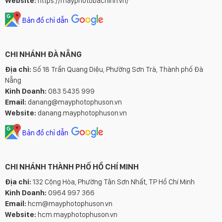
Website:
https://mayphotobacninh.vn/
Bản đồ chỉ dẫn
CHI NHÁNH ĐÀ NẴNG
Địa chỉ:
Số 18 Trần Quang Diệu, Phường Sơn Trà, Thành phố Đà
Nẵng
Kinh Doanh:
083 5435 999
Email:
danang@mayphotophuson.vn
Website:
danang.mayphotophuson.vn
Bản đồ chỉ dẫn
CHI NHÁNH THÀNH PHỐ HỒ CHÍ MINH
Địa chỉ:
132 Cộng Hòa, Phường Tân Sơn Nhất, TP Hồ Chí Minh
Kinh Doanh:
0964 997 366
Email:
hcm@mayphotophuson.vn
Website:
hcm.mayphotophuson.vn