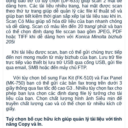
động đảo trở có tùy chọn (DF-633) giúp scan 2 mặt dễ
dàng hơn. Các tài liệu nhiều trang, hai mặt được scan
theo thứ tự trang giúp dễ quản lý các file kĩ thuật số và
giúp bạn tiết kiệm thời gian sắp xếp lại tài liệu sau khi in.
Scan Có Màu giúp số hóa dữ liệu của bạn nhanh chóng
và dễ dàng. Scan có màu lên đến 20 trang/ phút và bạn
có thể chọn định dạng file sccan bao gồm JPEG, PDF
hoặc TIFF khi dễ dàng hơn với
Konica Minolta bizhub
205i
Khi tài liệu được scan, bạn có thể gửi chúng trực tiếp
đến nơi mong muốn từ máy bizhub của bạn. Lưu trữ file
trực tiếp vào thiết bị lưu trữ USB qua cổng USB, gửi file
qua email, SMB hoặc đến máy chủ FTP.
Với tùy chọn bổ sung Fax Kit (FK-510) và Fax Panel
(MK-750) bạn có thể gửi các bản fax trong trên dưới 3
giây thông qua fax tốc độ cao G3 . Nhiều tùy chọn fax cho
phép bạn lựa chọn các định dạng file lý tưởng cho tài
liệu của bạn. Chọn chất lượng hình ảnh Siêu mịn để
truyền chất lượng cao và có thể chọn từ nhiều kích cỡ
giấy.
Tuỳ chọn bố cục hữu ích giúp quản lý tài liệu với tính
năng Copy và In.