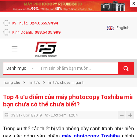
content_copy
Kỹ Thuật:
024.6655.9494
English
Kinh Doanh:
083.5435.999
Trang chủ
Tin tức
Tin tức chuyên ngành
Top 4 ưu điểm của máy photocopy Toshiba mà
bạn chưa có thể chưa biết?
09:31 - 06/11/2019
Lượt xem:
1.284
Trong xu thế các thiết bị văn phòng đầy cạnh tranh như hiện
nay, các dòng sản phẩm
máy photocopy Toshiba
chính