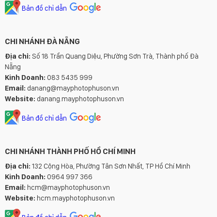
Bản đồ chỉ dẫn
CHI NHÁNH ĐÀ NẴNG
Địa chỉ:
Số 18 Trần Quang Diệu, Phường Sơn Trà, Thành phố Đà
Nẵng
Kinh Doanh:
083 5435 999
Email:
danang@mayphotophuson.vn
Website:
danang.mayphotophuson.vn
Bản đồ chỉ dẫn
CHI NHÁNH THÀNH PHỐ HỒ CHÍ MINH
Địa chỉ:
132 Cộng Hòa, Phường Tân Sơn Nhất, TP Hồ Chí Minh
Kinh Doanh:
0964 997 366
Email:
hcm@mayphotophuson.vn
Website:
hcm.mayphotophuson.vn