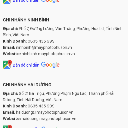
Bản đồ chỉ dẫn
CHI NHÁNH NINH BÌNH
Địa chỉ:
Phố 7, Đường Lương Văn Thăng, Phường Hoa Lư, Tỉnh Ninh
Bình, Việt Nam
Kinh Doanh:
0835 435 999
Email:
ninhbinh@mayphotophuson.vn
Website:
ninhbinh.mayphotophuson.vn
Bản đồ chỉ dẫn
CHI NHÁNH HẢI DƯƠNG
Địa chỉ:
Số 21 Bà Triệu, Phường Phạm Ngũ Lão, Thành phố Hải
Dương, Tỉnh Hải Dương, Việt Nam
Kinh Doanh:
0835 435 999
Email:
haiduong@mayphotophuson.vn
Website:
haiduong.mayphotophuson.vn