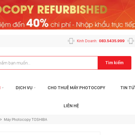
Kinh Doanh:
083.5435.999
Tìm kiếm
M
DỊCH VỤ
CHO THUÊ MÁY PHOTOCOPY
TIN T
Liên hệ với tôi qua:
Liê
LIÊN HỆ
CHĂM SÓC KHÁCH HÀNG
KỸ THUẬT
Máy Photocopy TOSHIBA
vn
cskh@mayphotophuson.vn
hotro.co
024.2024.3399
024.6655