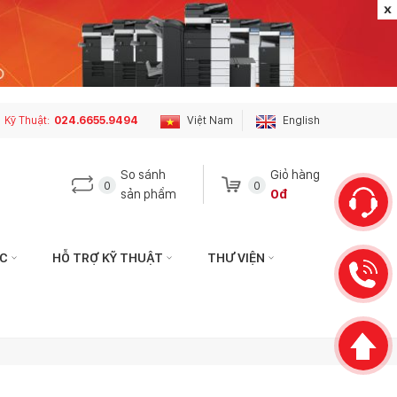
Kỹ Thuật:
024.6655.9494
Việt Nam
English
So sánh
Giỏ hàng
0
0
sản phẩm
0đ
ỨC
HỖ TRỢ KỸ THUẬT
THƯ VIỆN
n hệ với tôi qua:
Liên hệ với tôi qua:
KINH DOANH
pierphuson@gmail.com
copierphuson@gmail.com
.9494
083.5435.999