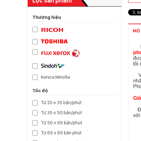
Lọc sản phẩm
Thương hiệu
MÔ 
Bạ
ph
đượ
tôi
Vớ
Konica Minolta
nhấ
Phú
Tốc độ
Giớ
Từ 20 ≤ 35 bản/phút
Đư
Từ 35 ≤ 50 bản/phút
với
Từ 50 ≤ 65 bản/phút
Từ 65 ≤ 85 bản phút