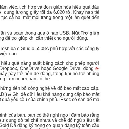
m làm việc, tích hợp và đơn giản hóa hiệu quả đầu
ới dung lượng giấy tối đa 6.020 tờ.
Khay nạp tài
n tục cả hai mặt mỗi trang trong một lần quét đến
n ấn và scan thông qua ổ nạp USB.
Nút Trợ giúp
g để trợ giúp khi cần thiết cho người dùng.
 Toshiba e-Studio 5508A phù hợp với các công ty
việc cao.
 hiệu quả năng suất bằng cách cho phép người
là Dropbox, OneDrive hoặc Google Drive, dòng
e-
mây này trở nên dễ dàng, trong khi hỗ trợ nhúng
ng từ mọi nơi bạn có thể.
ững tiến bộ công nghệ về độ bảo mật cao cấp.
ADI) & Ghi đè dữ liệu
khả năng cung cấp bảo mật
 quá yêu cầu của chính phủ. IPsec có sẵn để mã
inh của bạn, bạn có thể nghỉ ngơi đảm bảo rằng
sử dụng đồ tái chế nhựa và chế độ ngủ siêu tiết
Gold Đã đăng ký trong cơ quan đăng ký toàn cầu