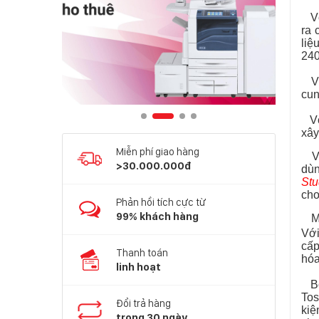
V
ra 
liệ
240
Với
cun
Với
xây
Miễn phí giao hàng
Với
>30.000.000đ
dùn
St
cho
Phản hồi tích cực từ
99% khách hàng
Mộ
Vớ
cấp
Thanh toán
hóa
linh hoạt
Bởi
Tos
Đổi trả hàng
kiệ
trong 30 ngày