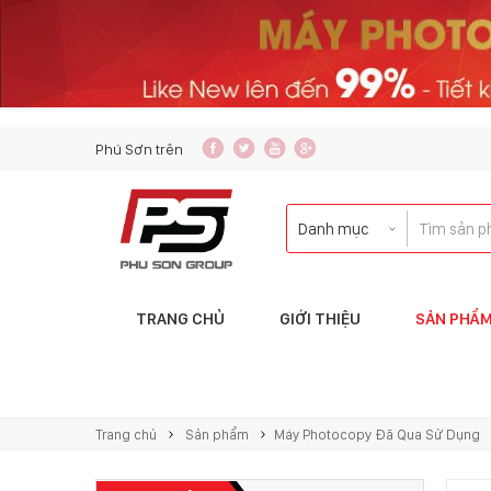
content_copy
Phú Sơn trên
TRANG CHỦ
GIỚI THIỆU
SẢN PHẨ
Liên hệ với tôi qua:
Liên hệ với tôi qua:
INH DOANH
KẾ TOÁN
Trang chủ
Sản phẩm
Máy Photocopy Đã Qua Sử Dụng
copierphuson@gmail.com
ketoan@mayphotophuson.
083.5435.999
024.6653.4499