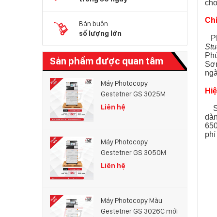
cho
Ch
Bán buôn
số lượng lớn
Phú
Stu
Phú
Sản phẩm được quan tâm
Sơn
ngà
Máy Photocopy
Hiệ
Gestetner GS 3025M
Liên hệ
Sở
dàn
650
phí
Máy Photocopy
Gestetner GS 3050M
Liên hệ
Máy Photocopy Màu
Gestetner GS 3026C mới