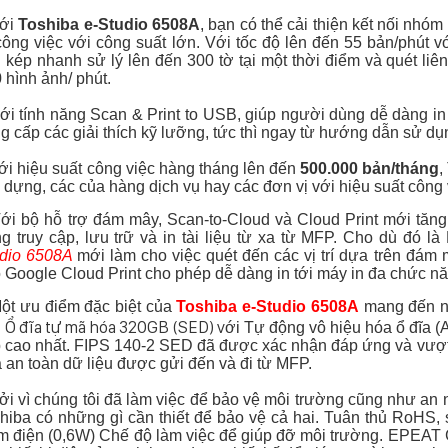
ới
Toshiba e-Studio 6508A
, bạn có thể cải thiện kết nối nhó
công việc với công suất lớn. V
ới tốc độ lên đến 55 bản/phút v
u kép nhanh sử lý lên đến 300 tờ tại một thời điểm và quét liê
 hình ảnh/ phút.
 tính năng Scan & Print to USB, giúp người dùng dễ dàng i
g cấp các giải thích kỹ lưỡng, tức thì ngay từ hướng dẫn sử dụn
 hiệu suất công việc hàng tháng lên đến
500.000 bản/tháng
,
 dựng, các của hàng dịch vụ hay các đơn vị với hiệu suất công 
 bộ hỗ trợ đám mây, Scan-to-Cloud và Cloud Print mới tăng
g truy cập, lưu trữ và in tài liệu từ xa từ MFP. Cho dù đó 
udio 6508A
mới làm cho việc quét đến các vị trí dựa trên đám 
 Google Cloud Print cho phép dễ dàng in tới máy in đa chức nă
t ưu điểm đặc biệt của
Toshiba e-Studio 6508A
mang đến nh
Ổ đĩa tự mã hóa 320GB (SED) v
i
ới Tự động vô hiệu hóa ổ đĩa (
 cao nhất. FIPS 140-2 SED đã được xác nhận đáp ứng và vượt
 an toàn dữ liệu được gửi đến và đi từ MFP.
 vì chúng tôi đã làm việc để bảo vệ môi trường cũng như an n
hiba có những gì cần thiết để bảo vệ cả hai. Tuân thủ RoHS, 
m điện (0,6W) Chế độ làm việc để giúp đỡ môi trường. EPEAT 