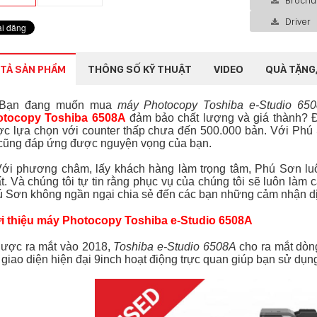
Brochu
Driver
TẢ SẢN PHẨM
THÔNG SỐ KỸ THUẬT
VIDEO
QUÀ TẶNG,
n đang muốn mua
máy Photocopy Toshiba e-Studio 65
otocopy Toshiba 6508A
đảm bảo chất lượng và giá thành? 
c lựa chọn với counter thấp chưa đến 500.000 bản. Với Phú
 cũng đáp ứng được nguyện vọng của bạn.
i phương châm, lấy khách hàng làm trọng tâm, Phú Sơn l
t. Và chúng tôi tự tin rằng phục vụ của chúng tôi sẽ luôn làm 
 Sơn không ngần ngại chia sẻ đến các bạn những cảm nhận dịc
i thiệu máy Photocopy Toshiba e-Studio 6508A
ợc ra mắt vào 2018,
Toshiba e-Studio 6508A
cho ra mắt dòn
 giao diện hiện đại 9inch hoạt điộng trực quan giúp bạn sử dụn