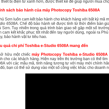
 thiết bị điện tử xanh hơn, được thiết kế để giúp người mua c
ính sách bảo hành của máy Photocopy Toshiba 6508A
 Sơn luôn cam kết bảo hành cho khách hàng với bất kỳ mã 
dio 6508A
. Chế độ bảo hành sẽ được tính từ thời điểm bàn 
 Sơn. Tuy nhiên trong quá trình bàn giao sẽ gặp một số trư
 cam kết khắc phục tốt nhất đến tay người dùng, ngoài ra Phú S
y, bảo hành vật tư tiêu hao.
u quả chi phí Toshiba e-Studio 6508A mang đến
 hữu một chiếc
máy Photocopy Toshiba e-Studio 6508A
h cho các khách hàng. Hiện nay trên thị trường bạn có thể tì
8A với các mẫu mã, tính năng tương tự với máy mới chính hãng
 đó, bạn có thể sử dụng vào một số công việc khác cho doanh 