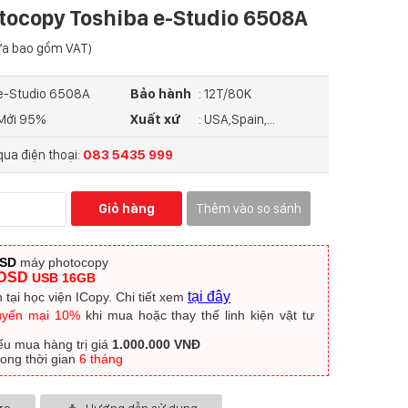
tocopy Toshiba e-Studio 6508A
ưa bao gồm VAT)
 e-Studio 6508A
Bảo hành
: 12T/80K
 Mới 95%
Xuất xứ
: USA,Spain,...
ua điện thoại:
083 5435 999
Giỏ hàng
Thêm vào so sánh
DSD
máy photocopy
DSD
USB 16GB
tại đây
 tại học viện ICopy.
Chi tiết xem
uyến mại 10%
khi mua hoặc thay thế linh kiện vật tư
ếu mua hàng trị giá
1.000.000 VNĐ
trong thời gian
6 tháng