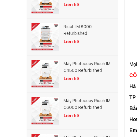
100%
Liên hệ
Ricoh IM 8000
Refurbished
Liên hệ
----
Máy Photocopy Ricoh IM
Mọi
C4500 Refurbished
CÔ
Liên hệ
Hà 
TP
Máy Photocopy Ricoh IM
C6000 Refurbished
Bắc
Liên hệ
Hot
Ema