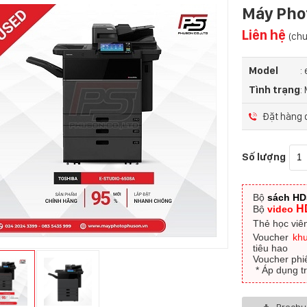
Máy Pho
Liên hệ
(ch
Model
:
Tình trạng
:
Đặt hàng q
Số lượng
Bộ
sách H
H
Bộ
video
Thẻ học viên
Voucher
kh
tiêu hao
Voucher phi
​ * Áp dụng 