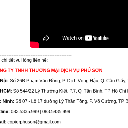
------------------------------------------
 chi tiết vui lòng liên hệ:
NG TY TNHH THƯƠNG MẠI DỊCH VỤ PHÚ SƠN
Nội:
Số 26B Phạm Văn Đồng, P. Dịch Vọng Hậu, Q. Cầu Giấy,
 HCM:
Số 544/22 Lý Thường Kiệt, P.7, Q. Tân Bình, TP Hồ Chí
 Ninh:
Số 07 - Lô 17 đường Lý Thần Tông, P. Võ Cường, TP 
line:
083.5335.999 | 083.5435.999
il:
copierphuson@gmail.com