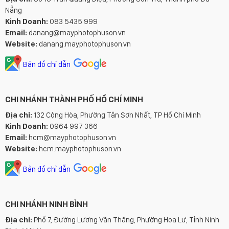
Nẵng
Kinh Doanh:
083 5435 999
Email:
danang@mayphotophuson.vn
Website:
danang.mayphotophuson.vn
Bản đồ chỉ dẫn
CHI NHÁNH THÀNH PHỐ HỒ CHÍ MINH
Địa chỉ:
132 Cộng Hòa, Phường Tân Sơn Nhất, TP Hồ Chí Minh
Kinh Doanh:
0964 997 366
Email:
hcm@mayphotophuson.vn
Website:
hcm.mayphotophuson.vn
Bản đồ chỉ dẫn
CHI NHÁNH NINH BÌNH
Địa chỉ:
Phố 7, Đường Lương Văn Thăng, Phường Hoa Lư, Tỉnh Ninh