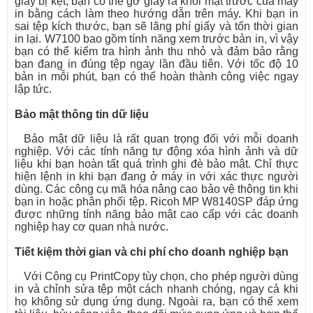
giấy bị kẹt, bạn có thể gỡ giấy ra khỏi mặt trước của máy
in bằng cách làm theo hướng dẫn trên máy. Khi bạn in
sai tệp kích thước, bạn sẽ lãng phí giấy và tốn thời gian
in lại. W7100 bao gồm tính năng xem trước bản in, vì vậy
bạn có thể kiểm tra hình ảnh thu nhỏ và đảm bảo rằng
bạn đang in đúng tệp ngay lần đầu tiên. Với tốc độ 10
bản in mỗi phút, bạn có thể hoàn thành công việc ngay
lập tức.
Bảo mật thông tin dữ liệu
Bảo mật dữ liệu là rất quan trọng đối với mỗi doanh
nghiệp. Với các tính năng tự động xóa hình ảnh và dữ
liệu khi bạn hoàn tất quá trình ghi đè bảo mật. Chỉ thực
hiện lệnh in khi bạn đang ở máy in với xác thực người
dùng. Các công cụ mã hóa nâng cao bảo vệ thông tin khi
bạn in hoặc phân phối tệp. Ricoh MP W8140SP đáp ứng
được những tính năng bảo mật cao cấp với các doanh
nghiệp hay cơ quan nhà nước.
Tiết kiệm thời gian và chi phí cho doanh nghiệp bạn
Với Công cụ PrintCopy tùy chọn, cho phép người dùng
in và chỉnh sửa tệp một cách nhanh chóng, ngay cả khi
họ không sử dụng ứng dụng. Ngoài ra, bạn có thể xem