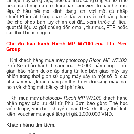
tài liệu, hủy công việc, theo dõi mức cung ứng và hơn thế
nữa mà không cần rời khỏi bàn làm việc. In hầu hết mọi
tệp, ở hầu hết mọi định dạng, chỉ với một cú nhấp
chuột
.
Phím tắt thông qua các tác vụ in với một bảng thao
tác cho phép bạn tùy chỉnh cài đặt, xem trước tài liệu,
quét tài liệu và gửi chúng đến email, thư mục, FTP hoặc
các thiết bị bên ngoài.
Chế độ bảo hành Ricoh MP W7100 của Phú Sơn
Group
Khi khách hàng mua máy photocopy
Ricoh MP W7100
,
Phú Sơn bảo hành 1 năm hoặc 50.000 bản chụp. Thời
gian bảo hành được áp dụng từ lúc bàn giao máy tuy
nhiên trong thời gian sử dụng máy xảy ra một số lỗi của
nhà sản xuất, khách hàng có thể được đổi sang máy mới
hơn và không mất bất kỳ chi phí nào.
Khi mua máy photocopy
Ricoh MP W7100
khách hàng
nhận ngay các ưu đãi từ Phú Sơn bao gồm: Thẻ học
viên Icopy, voucher khuyến mại 10% khi thay thế linh
kiện, voucher mua quà tặng trị giá 1.000.000 VNĐ.
Khách hàng tìm kiếm: