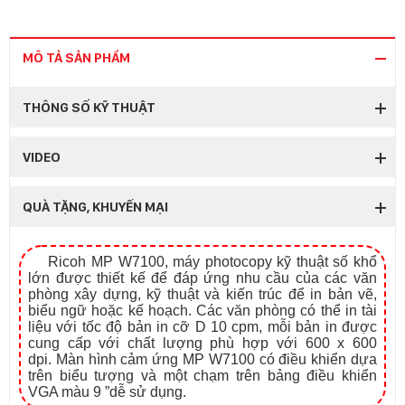
MÔ TẢ SẢN PHẨM
THÔNG SỐ KỸ THUẬT
VIDEO
QUÀ TẶNG, KHUYẾN MẠI
Ricoh MP W7100, máy photocopy kỹ thuật số khổ
lớn được thiết kế để đáp ứng nhu cầu của các văn
phòng xây dựng, kỹ thuật và kiến ​​trúc để in bản vẽ,
biểu ngữ hoặc kế hoạch. Các văn phòng có thể in tài
liệu với tốc độ bản in cỡ D 10 cpm, mỗi bản in được
cung cấp với chất lượng phù hợp với 600 x 600
dpi. Màn hình cảm ứng MP W7100 có điều khiển dựa
trên biểu tượng và một chạm trên bảng điều khiển
VGA màu 9 ”dễ sử dụng.