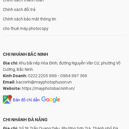
Chính sách đổi trả
Chính sách bảo mật thông tin
cho thuê máy photocopy
CHI NHÁNH BẮC NINH
Địa chỉ:
Khu bãi nếp Hòa Đình, đường Nguyễn Văn Cừ, phường Võ
Cường, Bắc Ninh.
Kinh Doanh:
0222 2205 999 - 0964 997 366
Email:
bacninh@mayphotophuson.vn
Website:
https://mayphotobacninh.vn/
Bản đồ chỉ dẫn
CHI NHÁNH ĐÀ NẴNG
Địa chỉ:
Số 18 Trần Quang Diệu, Phường Sơn Trà, Thành phố Đà