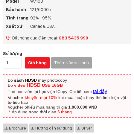
Model
: W7100
Bảo hành
: 12T/6000m
Tình trạng
: 92% - 95%
Xuất xứ
: Canada, USA,....
Đặt hàng qua điện thoại:
083 5435 999
Số lượng
Giỏ hàng
Thêm vào so sánh
Bộ
sách HDSD
máy photocopy
HDSD
Bộ
video
USB 16GB
tại đây
Thẻ học viên tại học viện ICopy.
Chi tiết xem
Voucher
khuyến mại 10%
khi mua hoặc thay thế linh kiện vật
tư tiêu hao
Voucher phiếu mua hàng trị giá
1.000.000 VNĐ
​ * Áp dụng trong thời gian
6 tháng
Brochure
Hướng dẫn sử dụng
Driver