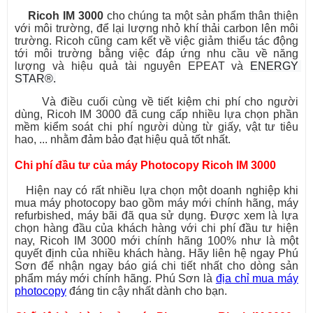
Ricoh IM 3000
cho chúng ta một sản phẩm thân thiện
với môi trường, để lại lượng nhỏ khí thải carbon lên môi
trường. Ricoh cũng cam kết về việc giảm thiểu tác động
tới môi trường bằng việc đáp ứng nhu cầu về năng
lượng và hiệu quả tài nguyên EPEAT và
ENERGY 
STAR®.
Và điều cuối cùng về tiết kiệm chi phí cho người
dùng, Ricoh IM 3000 đã cung cấp nhiều lựa chọn phần
mềm kiểm soát chi phí người dùng từ giấy, vật tư tiêu
hao, ... nhằm đảm bảo đạt hiệu quả tốt nhất.
Chi phí đầu tư của máy Photocopy Ricoh IM 3000
Hiện nay có rất nhiều lựa chọn một doanh nghiệp khi
mua máy photocopy bao gồm máy mới chính hãng, máy
refurbished, máy bãi đã qua sử dụng. Được xem là lựa
chọn hàng đầu của khách hàng với chi phí đầu tư hiện
nay, Ricoh IM 3000 mới chính hãng 100% như là một
quyết định của nhiều khách hàng. Hãy liên hệ ngay Phú
Sơn để nhận ngay báo giá chi tiết nhất cho dòng sản
phẩm máy mới chính hãng. Phú Sơn là
địa chỉ mua máy
photocopy
đáng tin cậy nhất dành cho bạn.