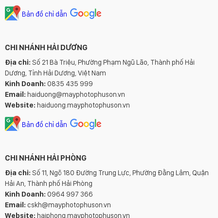
Bản đồ chỉ dẫn
CHI NHÁNH HẢI DƯƠNG
Địa chỉ:
Số 21 Bà Triệu, Phường Phạm Ngũ Lão, Thành phố Hải
Dương, Tỉnh Hải Dương, Việt Nam
Kinh Doanh:
0835 435 999
Email:
haiduong@mayphotophuson.vn
Website:
haiduong.mayphotophuson.vn
Bản đồ chỉ dẫn
CHI NHÁNH HẢI PHÒNG
Địa chỉ:
Số 11, Ngõ 180 Đường Trung Lực, Phường Đằng Lâm, Quận
Hải An, Thành phố Hải Phòng
Kinh Doanh:
0964 997 366
Email:
cskh@mayphotophuson.vn
Website:
haiphong.mayphotophuson.vn