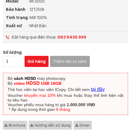
Model
: IM 3000
Bảo hành
: 12T/50k
Tình trạng
: Mới 100%
Xuất xứ
: Nhật Bản
Đặt hàng qua điện thoại:
083 5435 999
Số lượng
Giỏ hàng
Thêm vào so sánh
Bộ
sách HDSD
máy photocopy
HDSD
Bộ
video
USB 16GB
tại đây
Thẻ học viên tại học viện ICopy.
Chi tiết xem
Voucher
khuyến mại 10%
khi mua hoặc thay thế linh kiện vật
tư tiêu hao
Voucher phiếu mua hàng trị giá
1.000.000 VNĐ
​ * Áp dụng trong thời gian
6 tháng
Brochure
Hướng dẫn sử dụng
Driver