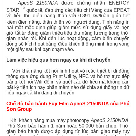
ApeoS 2150NDA
được chứng nhận ENERGY
™
STAR
quốc tế, đáp ứng các tiêu chí Vàng của EPEAT
về tiêu thụ điện năng thấp với 0,391 kw/tuần giúp tiết
kiệm điện năng,
thân thiện với người dùng
.
Tính năng in
hai mặt mặc định giúp giảm mức sử dụng giấy và hẹn
giờ tắt tự động giảm thiểu tiêu thụ năng lượng trong thời
gian nhàn rỗi. Khi đến lúc hoạt động, cảm biến chuyển
động sẽ kích hoạt bảng điều khiển thông minh trong vòng
một giây sau khi bạn chạm vào.
Làm việc hiệu quả hơn ngay cả khi di chuyển
Với khả năng kết nối linh hoạt với các thiết bị di động
thông qua ứng dụng Print Utility, NFC và hỗ trợ trực tiếp
bằng kết nối Wifi để in và quét các dữ liệu mà không cần
bất kỳ tiện ích hay phần mềm nào để chia sẻ thông tin dữ
liệu ngay cả khi đang di chuyển.
Chế độ bảo hành Fuji Film ApeoS 2150NDA của Phú
Sơn Group
Khi khách hàng mua máy photocopy
ApeoS 2150NDA
,
Phú Sơn bảo hành 1 năm hoặc 50.000 bản chụp. Thời
gian bảo hành được áp dụng từ lúc bàn giao máy tuy