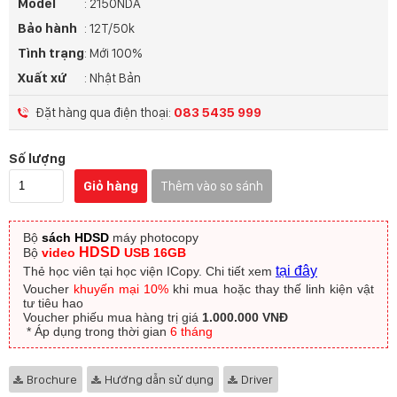
Model
: 2150NDA
Bảo hành
: 12T/50k
Tình trạng
: Mới 100%
Xuất xứ
: Nhật Bản
Đặt hàng qua điện thoại:
083 5435 999
Số lượng
Giỏ hàng
Thêm vào so sánh
Bộ
sách HDSD
máy photocopy
HDSD
Bộ
video
USB 16GB
tại đây
Thẻ học viên tại học viện ICopy.
Chi tiết xem
Voucher
khuyến mại 10%
khi mua hoặc thay thế linh kiện vật
tư tiêu hao
Voucher phiếu mua hàng trị giá
1.000.000 VNĐ
​ * Áp dụng trong thời gian
6 tháng
Brochure
Hướng dẫn sử dụng
Driver