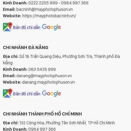
Kinh Doanh:
0222 2205 999 - 0964 997 366
Email:
bacninh@mayphotophuson.vn
Website:
https://mayphotobacninh.vn/
Bản đồ chỉ dẫn
CHI NHÁNH ĐÀ NẴNG
Địa chỉ:
Số 18 Trần Quang Diệu, Phường Sơn Trà, Thành phố Đà
Nẵng
Kinh Doanh:
083 5435 999
Email:
danang@mayphotophuson.vn
Website:
danang.mayphotophuson.vn
Bản đồ chỉ dẫn
CHI NHÁNH THÀNH PHỐ HỒ CHÍ MINH
Địa chỉ:
132 Cộng Hòa, Phường Tân Sơn Nhất, TP Hồ Chí Minh
Kinh Doanh:
0964 997 366