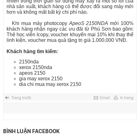
nhiên trong thời gian sử dụng máy xảy ra một số lỗi của
nhà sản xuất, khách hàng có thể được đổi sang máy mới
hơn và không mất bất kỳ chi phí nào.
Khi mua máy photocopy
ApeoS 2150NDA
mới 100%
khách hàng nhận ngay các ưu đãi từ Phú Sơn bao gồm:
Thẻ học viên Icopy, voucher khuyến mại 10% khi thay thế
linh kiện, voucher mua quà tặng trị giá 1.000.000 VNĐ.
Khách hàng tìm kiếm:
2150nda
xerox 2150nda
apeos 2150
gia may xerox 2150
dia chi mua may xerox 2150
Trang trước
Email
In trang
BÌNH LUẬN FACEBOOK