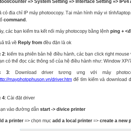
tool/counter => System Setting => Interface Setting => IPv4
ã có địa chỉ IP máy photoocopy. Tại màn hình máy vi tính/laptop
sổ
command
.
ây, các bạn kiểm tra kết nối máy photocopy bằng lệnh
ping + <đ
uả trả về
Reply from
đều đặn là ok
 2
: kiểm tra phiên bản hệ điều hành, các bạn click right mous
ạn có thể đọc các thông số của hệ điều hành như: Window XP/7
c 3
: Download driver tương ưng với máy photo
ttp://mayphotophuson.vn/driver.htm
để tìm kiếm và download d
 4
: Cài đặt driver
bạn vào đường dẫn
start -> divice printer
d a printer
=> chọn mục
add a local printer
=>
create a new p