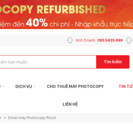
Kinh Doanh:
083.5435.999
Tìm kiếm
M
DỊCH VỤ
CHO THUÊ MÁY PHOTOCOPY
TIN T
Liên hệ với tôi qua:
Liên
LIÊN HỆ
KẾ TOÁN
CHĂM SÓC K
r
Driver máy Photocopy Ricoh
ketoan@mayphotophuson.vn
cskh@mayp
024.6653.4499
024.2024.