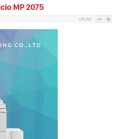
icio MP 2075
Cỡ chữ