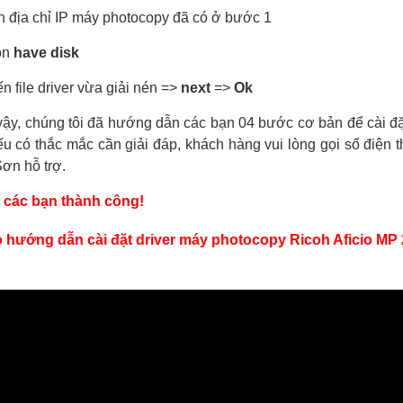
n địa chỉ IP máy photocopy đã có ở bước 1
ọn
have disk
ến file driver vừa giải nén =>
next
=>
Ok
ậy, chúng tôi đã hướng dẫn các bạn 04 bước cơ bản để cài đ
ếu có thắc mắc cần giải đáp, khách hàng vui lòng gọi số điện 
ơn hỗ trợ.
 các bạn thành công!
 hướng dẫn cài đặt driver máy photocopy Ricoh Aficio MP