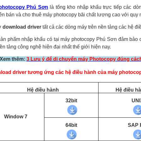
photocopy Phú Sơn
là tổng kho nhập khẩu trực tiếp các dò
n bán và cho thuê máy photocopy bãi chất lượng cao với quy 
ợ
download driver
tất cả các dòng máy trên nền tảng các hệ đ
ản phẩm nhập khẩu có tại máy photocopy Phú Sơn đảm bảo cò
nền tảng công nghệ hiện đại nhất thế giới hiện nay.
Xem thêm:
3 Lưu ý để di chuyển máy Photocopy đúng các
oad driver tương ứng các hệ điều hành của máy photocop
Hệ điều hành
Hệ điều h
32bit
UNI
Window 7
64bit
SAP 