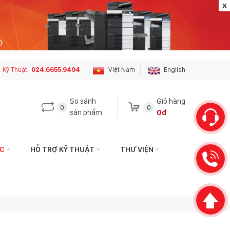
Kỹ Thuật:
024.6655.9494
Việt Nam
English
So sánh
Giỏ hàng
0
0
sản phẩm
0đ
ỨC
HỖ TRỢ KỸ THUẬT
THƯ VIỆN
 hệ với tôi qua:
Liên hệ với tôi qua:
HÁCH HÀNG
KỸ THUẬT
hotophuson.vn
hotro.copierphuson@gmail.com
3399
024.6655.9494