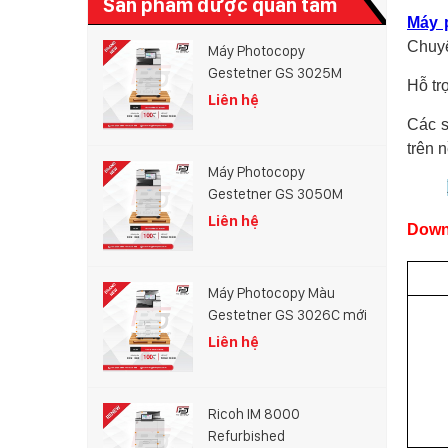
Sản phẩm được quan tâm
Máy 
Chuyê
Máy Photocopy
Gestetner GS 3025M
Hỗ tr
Liên hệ
Các s
trên 
Máy Photocopy
Gestetner GS 3050M
Liên hệ
Downl
Máy Photocopy Màu
Gestetner GS 3026C mới
100%
Liên hệ
Ricoh IM 8000
Refurbished