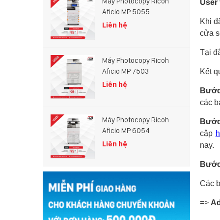
Máy Photocopy Ricoh
User 
Aficio MP 5055
Khi đ
Liên hệ
cửa 
Tại đ
Máy Photocopy Ricoh
Aficio MP 7503
Kết q
Liên hệ
Bước
các b
Máy Photocopy Ricoh
Bướ
Aficio MP 6054
cập
h
Liên hệ
nay.
Bước
Các 
=>
Ad