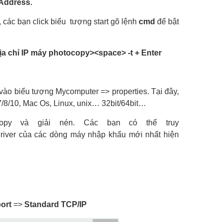
 Address.
, các bạn click biểu tượng start gõ lệnh
cmd
để bật
ịa chỉ IP máy photocopy><space> -t + Enter
e vào biểu tượng Mycomputer => properties. Tại đây,
/8/10, Mac Os, Linux, unix… 32bit/64bit…
copy và giải nén. Các bạn có thể truy
river của các dòng máy nhập khẩu mới nhất hiện
ort
=>
Standard TCP/IP