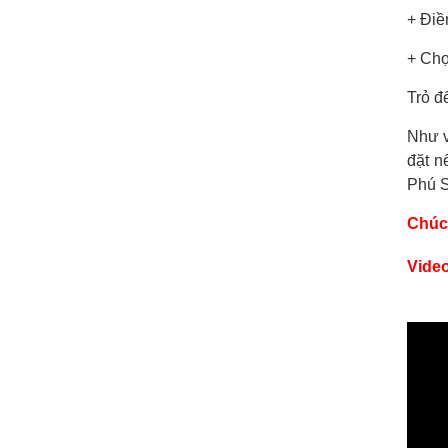
+ Điề
+ Ch
Trỏ đ
Như v
đặt n
Phú S
Chúc
Video