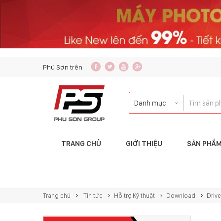
content_copy
Phú Sơn trên
TRANG CHỦ
GIỚI THIỆU
SẢN PHẨ
Liên hệ với tôi qua:
KINH DOANH
Trang chủ
Tin tức
Hỗ trợ Kỹ thuật
Download
Drive
copierphuson@gmail.com
083.5435.999