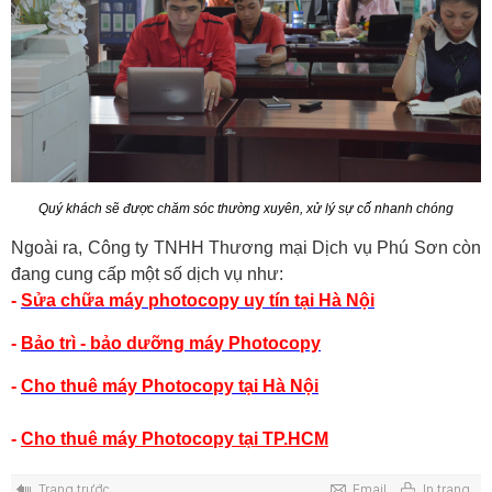
Quý khách sẽ được chăm sóc thường xuyên, xử lý sự cố nhanh chóng
Ngoài ra, Công ty TNHH Thương mại Dịch vụ Phú Sơn còn
đang cung cấp một số dịch vụ như:
-
Sửa chữa máy photocopy uy tín tại Hà Nội
-
Bảo trì - bảo dưỡng máy Photocopy
-
Cho thuê máy Photocopy tại Hà Nội
-
Cho thuê máy Photocopy tại TP.HCM
Trang trước
Email
In trang