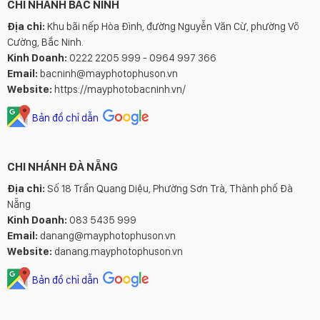
CHI NHÁNH BẮC NINH
Địa chỉ:
Khu bãi nếp Hòa Đình, đường Nguyễn Văn Cừ, phường Võ
Cường, Bắc Ninh.
Kinh Doanh:
0222 2205 999 - 0964 997 366
Email:
bacninh@mayphotophuson.vn
Website:
https://mayphotobacninh.vn/
Bản đồ chỉ dẫn
CHI NHÁNH ĐÀ NẴNG
Địa chỉ:
Số 18 Trần Quang Diệu, Phường Sơn Trà, Thành phố Đà
Nẵng
Kinh Doanh:
083 5435 999
Email:
danang@mayphotophuson.vn
Website:
danang.mayphotophuson.vn
Bản đồ chỉ dẫn