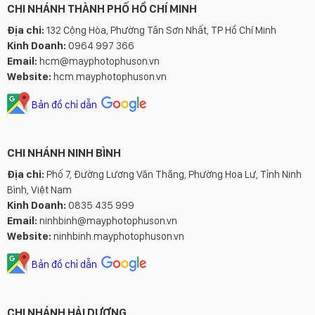
CHI NHÁNH THÀNH PHỐ HỒ CHÍ MINH
Địa chỉ:
132 Cộng Hòa, Phường Tân Sơn Nhất, TP Hồ Chí Minh
Kinh Doanh:
0964 997 366
Email:
hcm@mayphotophuson.vn
Website:
hcm.mayphotophuson.vn
Bản đồ chỉ dẫn
CHI NHÁNH NINH BÌNH
Địa chỉ:
Phố 7, Đường Lương Văn Thăng, Phường Hoa Lư, Tỉnh Ninh
Bình, Việt Nam
Kinh Doanh:
0835 435 999
Email:
ninhbinh@mayphotophuson.vn
Website:
ninhbinh.mayphotophuson.vn
Bản đồ chỉ dẫn
CHI NHÁNH HẢI DƯƠNG