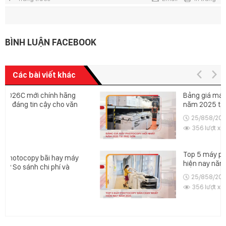
BÌNH LUẬN FACEBOOK
Các bài viết khác
Bảng giá máy photocopy mới nhất
năm 2025 tại Phú Sơn
25/858/2025
356 lượt xem
Top 5 máy photocopy bán chạy nhất
hiện nay năm 2025
25/858/2025
356 lượt xem