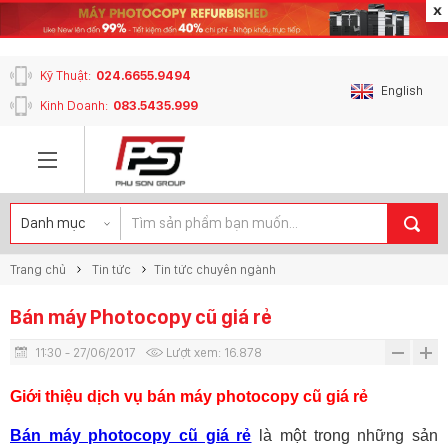
content_copy
Kỹ Thuật:
024.6655.9494
English
Kinh Doanh:
083.5435.999
Trang chủ
Tin tức
Tin tức chuyên ngành
Bán máy Photocopy cũ giá rẻ
11:30 - 27/06/2017
Lượt xem:
16.878
Giới thiệu dịch vụ bán máy photocopy cũ giá rẻ
Bán máy photocopy cũ giá rẻ
là một trong những sản