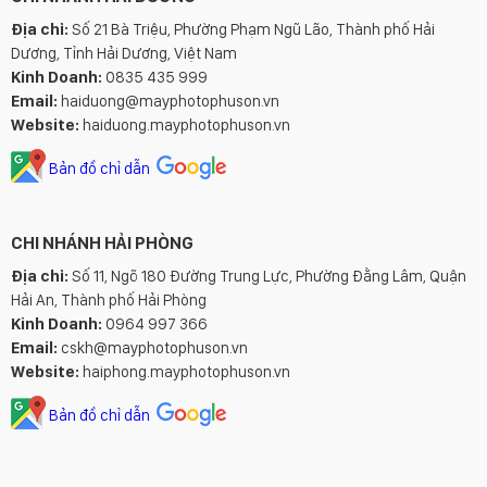
Địa chỉ:
Số 21 Bà Triệu, Phường Phạm Ngũ Lão, Thành phố Hải
Dương, Tỉnh Hải Dương, Việt Nam
Kinh Doanh:
0835 435 999
Email:
haiduong@mayphotophuson.vn
Website:
haiduong.mayphotophuson.vn
Bản đồ chỉ dẫn
CHI NHÁNH HẢI PHÒNG
Địa chỉ:
Số 11, Ngõ 180 Đường Trung Lực, Phường Đằng Lâm, Quận
Hải An, Thành phố Hải Phòng
Kinh Doanh:
0964 997 366
Email:
cskh@mayphotophuson.vn
Website:
haiphong.mayphotophuson.vn
Bản đồ chỉ dẫn