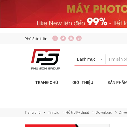
content_copy
Phú Sơn trên
TRANG CHỦ
GIỚI THIỆU
SẢN PHẨ
Liên hệ với tôi qua:
KINH DOANH
Trang chủ
Tin tức
Hỗ trợ Kỹ thuật
Download
Drive
copierphuson@gmail.com
083.5435.999