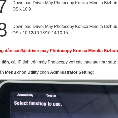
7
Download Driver Máy Photocopy Konica Minolta Bizhub
OS x 10.9
8
Download Driver Máy Photocopy Konica Minolta Bizhub
OS x 10.12/10.13/10.14/10.15
 dẫn cài đặt driver máy Photocopy Konica Minolta Bizhub
tiên
, cài IP tĩnh trên máy Photocopy với các thao tác như sau:
ấn
Menu
chọn
Utility
chọn
Administrator Setting
: