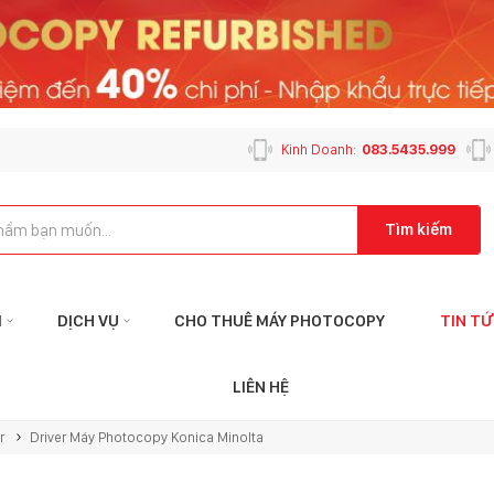
Kinh Doanh:
083.5435.999
Tìm kiếm
M
DỊCH VỤ
CHO THUÊ MÁY PHOTOCOPY
TIN T
Liên hệ với tôi qua:
Liên
LIÊN HỆ
KẾ TOÁN
CHĂM SÓC K
r
Driver Máy Photocopy Konica Minolta
ketoan@mayphotophuson.vn
cskh@mayp
024.6653.4499
024.2024.