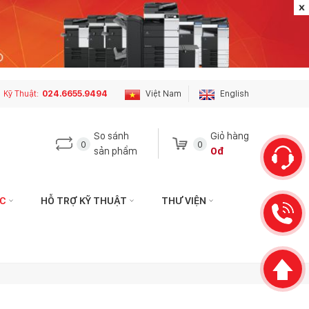
Kỹ Thuật:
024.6655.9494
Việt Nam
English
So sánh
Giỏ hàng
0
0
sản phẩm
0đ
ỨC
HỖ TRỢ KỸ THUẬT
THƯ VIỆN
 hệ với tôi qua:
Liên hệ với tôi qua:
HÁCH HÀNG
KỸ THUẬT
hotophuson.vn
hotro.copierphuson@gmail.com
3399
024.6655.9494