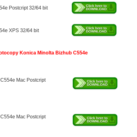
e Postcript 32/64 bit
554e XPS 32/64 bit
otocopy Konica Minolta Bizhub C554e
 C554e Mac Postcript
 C554e Mac Postcript