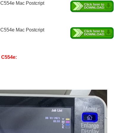
 C554e Mac Postcript
 C554e Mac Postcript
 C554e: