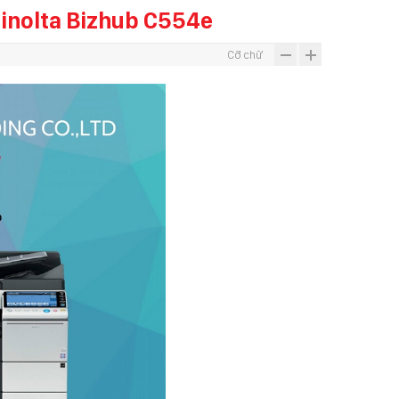
inolta Bizhub C554e
Cỡ chữ