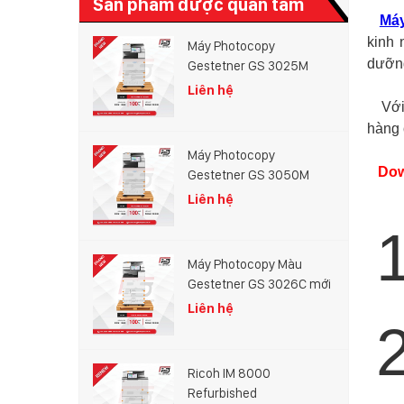
Sản phẩm được quan tâm
Má
kinh 
Máy Photocopy
dưỡng
Gestetner GS 3025M
Liên hệ
Với c
hàng
Máy Photocopy
Dow
Gestetner GS 3050M
Liên hệ
Máy Photocopy Màu
Gestetner GS 3026C mới
100%
Liên hệ
Ricoh IM 8000
Refurbished