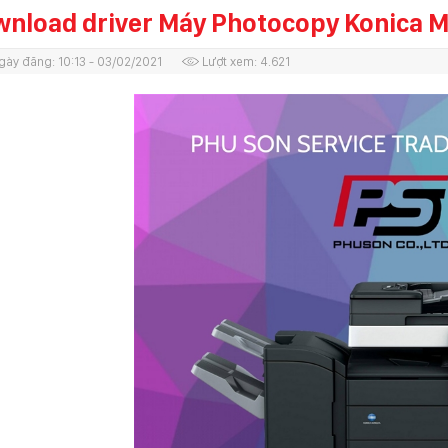
nload driver Máy Photocopy Konica M
gày đăng:
10:13 - 03/02/2021
Lượt xem:
4.621