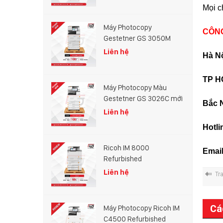
Mọi ch
Máy Photocopy
CÔNG
Gestetner GS 3050M
Liên hệ
Hà Nộ
TP H
Máy Photocopy Màu
Gestetner GS 3026C mới
Bắc 
100%
Liên hệ
Hotli
Ricoh IM 8000
Email
Refurbished
Liên hệ
Tr
Cá
Máy Photocopy Ricoh IM
C4500 Refurbished