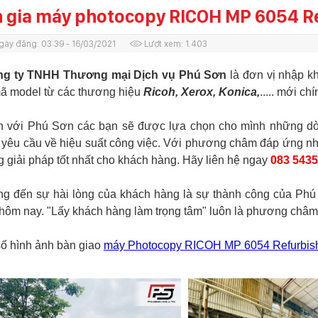
 gia máy photocopy RICOH MP 6054 R
gày đăng:
03:39 - 16/03/2021
Lượt xem:
1.403
 ty TNHH Thương mại Dịch vụ Phú Sơn
là đơn vị nhập kh
ã model từ các thương hiệu
Ricoh, Xerox, Konica,
..... mới c
với Phú Sơn các bạn sẽ được lựa chọn cho mình những dò
yêu cầu về hiệu suất công việc. Với phương châm đáp ứng nhữ
 giải pháp tốt nhất cho khách hàng. Hãy liên hệ ngay
083 5435
đến sự hài lòng của khách hàng là sự thành công của Phú S
hôm nay. "Lấy khách hàng làm trọng tâm" luôn là phương châ
ố hình ảnh bàn giao
máy Photocopy RICOH MP 6054 Refurbis