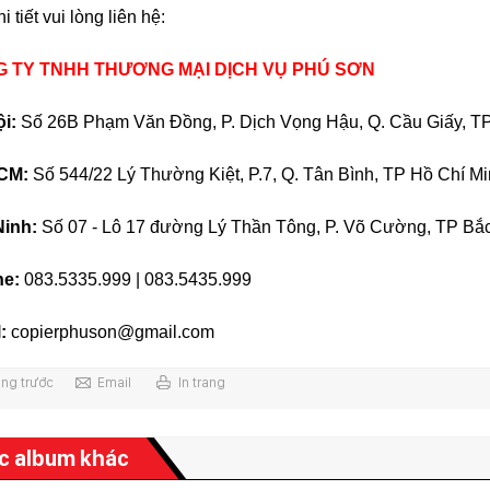
i tiết vui lòng liên hệ:
 TY TNHH THƯƠNG MẠI DỊCH VỤ PHÚ SƠN
i:
Số 26B Phạm Văn Đồng, P. Dịch Vọng Hậu, Q. Cầu Giấy, T
CM:
Số 544/22 Lý Thường Kiệt, P.7, Q. Tân Bình, TP Hồ Chí M
Ninh:
Số 07 - Lô 17 đường Lý Thần Tông, P. Võ Cường, TP Bắ
ne:
083.5335.999 | 083.5435.999
:
copierphuson@gmail.com
ang trước
Email
In trang
c album khác