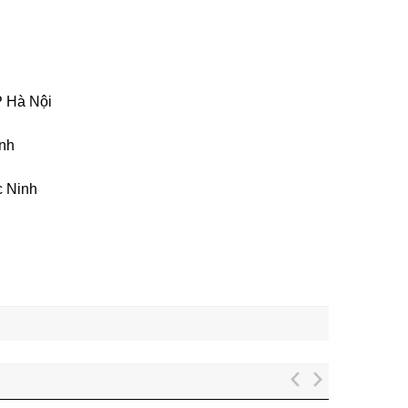
P Hà Nội
inh
c Ninh