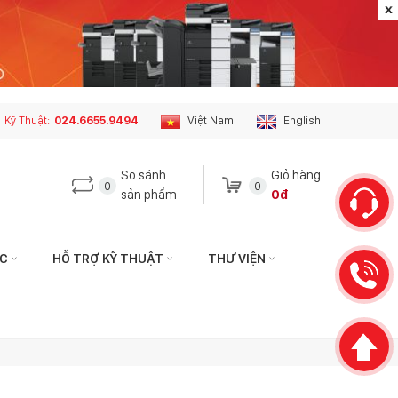
Kỹ Thuật:
024.6655.9494
Việt Nam
English
So sánh
Giỏ hàng
0
0
sản phẩm
0đ
ỨC
HỖ TRỢ KỸ THUẬT
THƯ VIỆN
 hệ với tôi qua:
Liên hệ với tôi qua:
HÁCH HÀNG
KỸ THUẬT
hotophuson.vn
hotro.copierphuson@gmail.com
3399
024.6655.9494