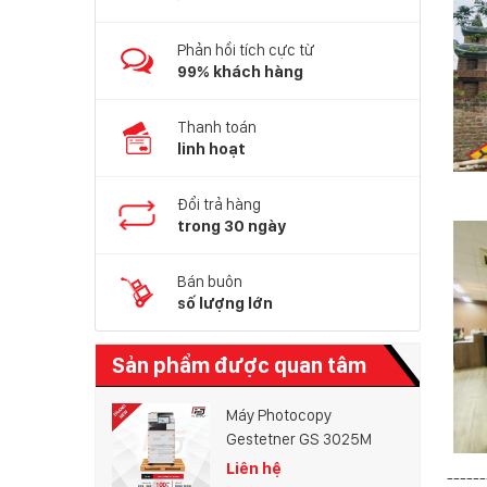
Phản hồi tích cực từ
99% khách hàng
Thanh toán
linh hoạt
Đổi trả hàng
trong 30 ngày
Bán buôn
số lượng lớn
Sản phẩm được quan tâm
Máy Photocopy
Gestetner GS 3025M
Liên hệ
------