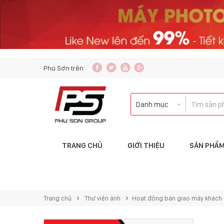
content_copy
Phú Sơn trên
TRANG CHỦ
GIỚI THIỆU
SẢN PHẨ
Liên hệ với tôi qua:
KINH DOANH
Trang chủ
Thư viện ảnh
Hoạt động bàn giao máy khách
copierphuson@gmail.com
083.5435.999