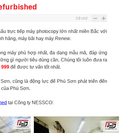
efurbished
Cỡ chữ
ẩu trực tiếp máy photocopy lớn nhất miền Bắc với
hính hãng, máy bãi hay máy
Renew
.
ng máy phù hợp nhất, đa dạng mẫu mã, đáp ứng
ng gì người tiêu dùng cần, Chúng tôi luôn đưa ra
 999
để được tư vấn tốt nhất.
ơn, cũng là động lực để Phú Sơn phát triển đến
m của Phú Sơn.
hed
tại Công ty NESSCO: