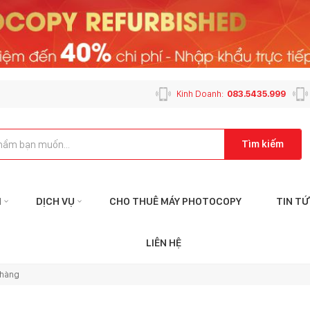
Kinh Doanh:
083.5435.999
Tìm kiếm
M
DỊCH VỤ
CHO THUÊ MÁY PHOTOCOPY
TIN T
Liên hệ với tôi qua:
Liên
LIÊN HỆ
KẾ TOÁN
CHĂM SÓC K
 hàng
ketoan@mayphotophuson.vn
cskh@mayp
024.6653.4499
024.2024.