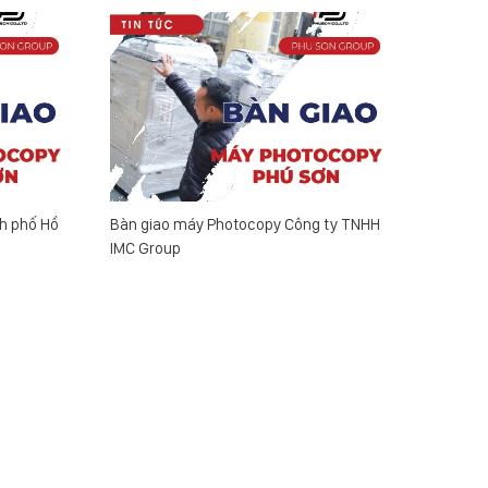
h phố Hồ
Bàn giao máy Photocopy Công ty TNHH
Bàn gia
IMC Group
Post - 