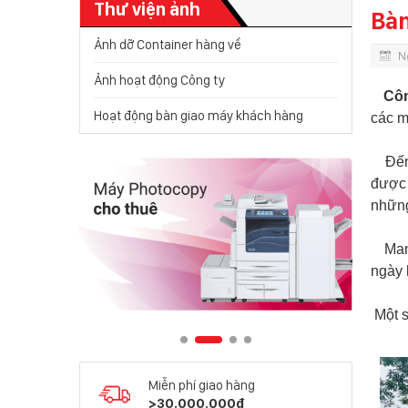
Thư viện ảnh
Bàn
Ảnh dỡ Container hàng về
N
Ảnh hoạt động Công ty
Công
Hoạt động bàn giao máy khách hàng
các m
Đến 
được 
những
Mang 
ngày 
Một s
Miễn phí giao hàng
>30.000.000đ