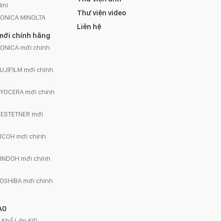
ini
Thư viện video
KONICA MINOLTA
Liên hệ
mới chính hãng
ONICA mới chính
UJIFILM mới chính
KYOCERA mới chính
GESTETNER mới
ICOH mới chính
INDOH mới chính
OSHIBA mới chính
A0
 Khổ Lớn KIP