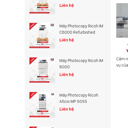
Liên hệ
Máy Photocopy Ricoh IM
C6000 Refurbished
Liên hệ
ng ty TNHH
Bàn giao máy photocopy Tỉnh Viettel
Cảm n
Máy Photocopy Ricoh IM
Post - Công ty Phú Sơn
vụ củ
8000
Liên hệ
Máy Photocopy Ricoh
Aficio MP 5055
Liên hệ